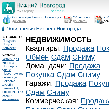
Организации Нижнего Новгорода
Объявления
Раб
добавить
добавить
доб
Объявления Нижнего Новгорода
АВТО/МОТО
НЕДВИЖИМОСТЬ
Продажа
Покупка
Квартиры:
Продажа
Пок
Запчасти
Обмен
Сдам
Сниму
УСЛУГИ
Услуги для
бизнеса
Дома, дачи:
Продажа
Помощь в
учебе
Покупка
Сдам
Сниму
Набор текстов,
переводы
Реклама,
Гаражи:
Продажа
Поку
дизайн
Ремонт ПК,
Сдам
Сниму
настройка ПО
Услуги
Коммерческая:
Продаж
населению