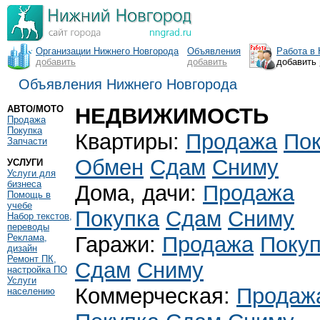
Организации Нижнего Новгорода
Объявления
Работа в
добавить
добавить
добавить
Объявления Нижнего Новгорода
АВТО/МОТО
НЕДВИЖИМОСТЬ
Продажа
Покупка
Квартиры:
Продажа
Пок
Запчасти
Обмен
Сдам
Сниму
УСЛУГИ
Услуги для
бизнеса
Дома, дачи:
Продажа
Помощь в
учебе
Покупка
Сдам
Сниму
Набор текстов,
переводы
Реклама,
Гаражи:
Продажа
Поку
дизайн
Ремонт ПК,
Сдам
Сниму
настройка ПО
Услуги
Коммерческая:
Продаж
населению