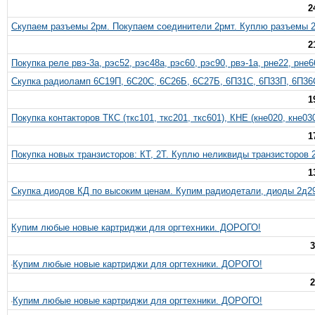
2
Скупаем разъемы 2рм. Покупаем соединители 2рмт. Куплю разъемы 2
2
Покупка реле рвэ-3а, рэс52, рэс48а, рэс60, рэс90, рвэ-1а, рне22, рне6
Скупка радиоламп 6С19П, 6С20С, 6С26Б, 6С27Б, 6П31С, 6П33П, 6П36
1
Покупка контакторов ТКС (ткс101, ткс201, ткс601), КНЕ (кне020, кне030
1
Покупка новых транзисторов: КТ, 2Т. Куплю неликвиды транзисторов 2
1
Скупка диодов КД по высоким ценам. Купим радиодетали, диоды 2д299
Купим любые новые картриджи для оргтехники. ДОРОГО!
3
Купим любые новые картриджи для оргтехники. ДОРОГО!
2
Купим любые новые картриджи для оргтехники. ДОРОГО!