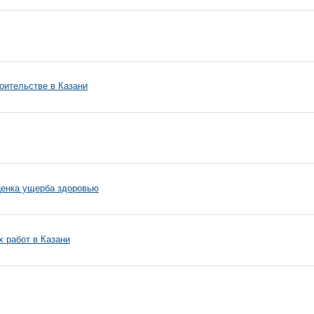
оительстве в Казани
ценка ущерба здоровью
 работ в Казани