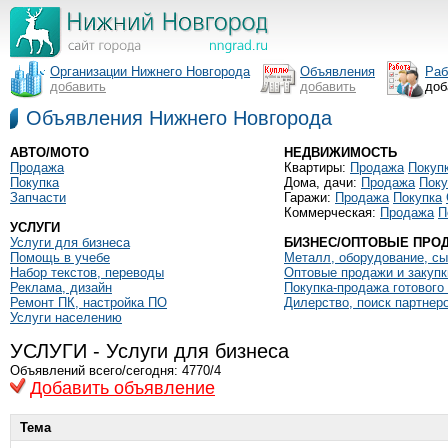
Организации Нижнего Новгорода
Объявления
Раб
добавить
добавить
доб
Объявления Нижнего Новгорода
АВТО/МОТО
НЕДВИЖИМОСТЬ
Продажа
Квартиры:
Продажа
Покуп
Покупка
Дома, дачи:
Продажа
Поку
Запчасти
Гаражи:
Продажа
Покупка
Коммерческая:
Продажа
П
УСЛУГИ
Услуги для бизнеса
БИЗНЕС/ОПТОВЫЕ ПРО
Помощь в учебе
Металл, оборудование, с
Набор текстов, переводы
Оптовые продажи и закупк
Реклама, дизайн
Покупка-продажа готового
Ремонт ПК, настройка ПО
Дилерство, поиск партнеро
Услуги населению
УСЛУГИ - Услуги для бизнеса
Объявлений всего/сегодня: 4770/4
Добавить объявление
Тема