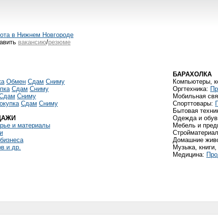
ота в Нижнем Новгороде
авить
вакансию
/
резюме
БАРАХОЛКА
ка
Обмен
Сдам
Сниму
Компьютеры, 
пка
Сдам
Сниму
Оргтехника:
Пр
Сдам
Сниму
Мобильная свя
окупка
Сдам
Сниму
Спорттовары:
Бытовая техни
ДАЖИ
Одежда и обув
ырье и материалы
Мебель и пред
и
Стройматериал
 бизнеса
Домашние жив
в и др.
Музыка, книги,
Медицина:
Про