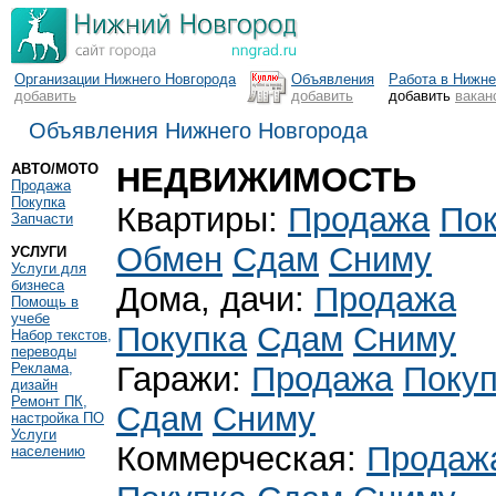
Организации Нижнего Новгорода
Объявления
Работа в Нижн
добавить
добавить
добавить
вакан
Объявления Нижнего Новгорода
АВТО/МОТО
НЕДВИЖИМОСТЬ
Продажа
Покупка
Квартиры:
Продажа
Пок
Запчасти
Обмен
Сдам
Сниму
УСЛУГИ
Услуги для
бизнеса
Дома, дачи:
Продажа
Помощь в
учебе
Покупка
Сдам
Сниму
Набор текстов,
переводы
Реклама,
Гаражи:
Продажа
Поку
дизайн
Ремонт ПК,
Сдам
Сниму
настройка ПО
Услуги
Коммерческая:
Продаж
населению