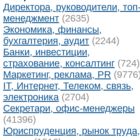
Директора, руководители, топ
менеджмент
(2635)
Экономика, финансы,
бухгалтерия, аудит
(2244)
Банки, инвестиции,
страхование, консалтинг
(724)
Маркетинг, реклама, PR
(9776
IT, Интернет, Телеком, связь,
электроника
(2704)
Секретари, офис-менеджеры
(41396)
Юриспруденция, рынок труда,