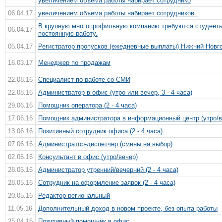
увеличением объема работы набирает сотруднико
06.04.17
увеличением объема работы набирает сотрудников .
В крупную многопрофильную компанию требуются студенты
06.04.17
постоянную работу.
05.04.17
Регистратор пропусков (ежедневные выплаты) Нижний Новг
16.03.17
Менеджер по продажам
22.08.16
Специалист по работе со СМИ
22.08.16
Администратор в офис (утро или вечер, 3 - 4 часа)
29.06.16
Помощник оператора (2 - 4 часа)
17.06.16
Помощник администратора в информационный центр (утро/в
13.06.16
Позитивный сотрудник офиса (2 - 4 часа)
07.06.16
Администратор-диспетчер (cмены на выбор)
02.06.16
Консультант в офис (утро/вечер)
28.05.16
Администратор утренний/вечерний (2 - 4 часа)
28.05.16
Сотрудник на оформление заявок (2 - 4 часа)
20.05.16
Редактор региональный
11.05.16
Дополнительный доход в новом проекте, без опыта работы
25.04.16
Позитивный помощник в офис