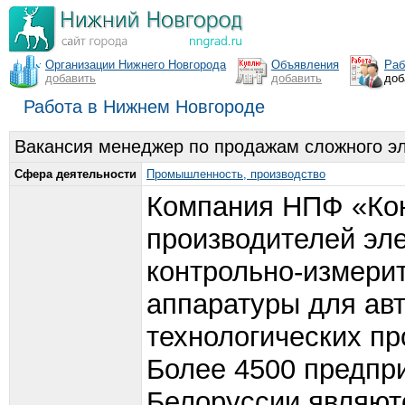
Организации Нижнего Новгорода
Объявления
Раб
добавить
добавить
доб
Работа в Нижнем Новгороде
Вакансия менеджер по продажам сложного эл
Сфера деятельности
Промышленность, производство
Компания НПФ «Конт
производителей эл
контрольно-измери
аппаратуры для ав
технологических пр
Более 4500 предпри
Белоруссии являют