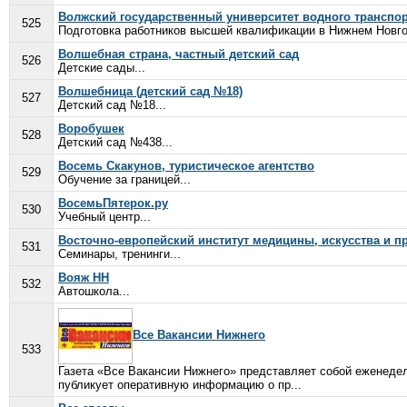
Волжский государственный университет водного транспо
525
Подготовка работников высшей квалификации в Нижнем Новгор
Волшебная страна, частный детский сад
526
Детские сады...
Волшебница (детский сад №18)
527
Детский сад №18...
Воробушек
528
Детский сад №438...
Восемь Скакунов, туристическое агентство
529
Обучение за границей...
ВосемьПятерок.ру
530
Учебный центр...
Восточно-европейский институт медицины, искусства и п
531
Семинары, тренинги...
Вояж НН
532
Автошкола...
Все Вакансии Нижнего
533
Газета «Все Вакансии Нижнего» представляет собой еженедел
публикует оперативную информацию о пр...