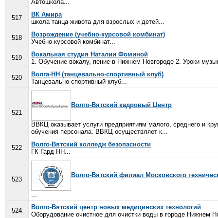
Автошкола...
ВК Амира
517
школа танца живота для взрослых и детей...
Возрождение (учебно-курсовой комбинат)
518
Учебно-курсовой комбинат...
Вокальная студия Наталии Фоминой
519
1. Обучение вокалу, пение в Нижнем Новгороде 2. Уроки музы
Волга-НН (танцевально-спортивный клуб)
520
Танцевально-спортивный клуб...
Волго-Вятский кадровый Центр
521
ВВКЦ оказывает услуги предприятиям малого, среднего и кру
обучения персонала. ВВКЦ осуществляет к...
Волго-Вятский колледж безопасности
522
ГК Гард НН...
Волго-Вятский филиал Московского техничес
523
...
Волго-Вятский центр новых медицинских технологий
524
Оборудование очистное для очистки воды в городе Нижнем Нов