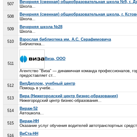
Вечерняя (сменная) общеобразовательная школа №9, г. Д
507
Школа...
Вечерняя (сменная) общеобразовательная школа, г. Кстов
508
Школа...
Вечерняя школа №28
509
Школа...
Взрослая библиотека им. А.С. Серафимовича
510
Библиотека...
Виза, ООО
511
Агентство "Виза" — динамичная команда профессионалов, гор
предоставляет ст...
ВипДиплом, учебный центр
512
Помощь в учебе...
Вира (Нижегородский центр бизнес-образования)
513
Нижегородский центр бизнес-образования...
Вираж-52
514
Автошкола...
Вираж-НН
515
Оказание услуг обучения водителей автотранспортных средст
ВиСта-НН
516