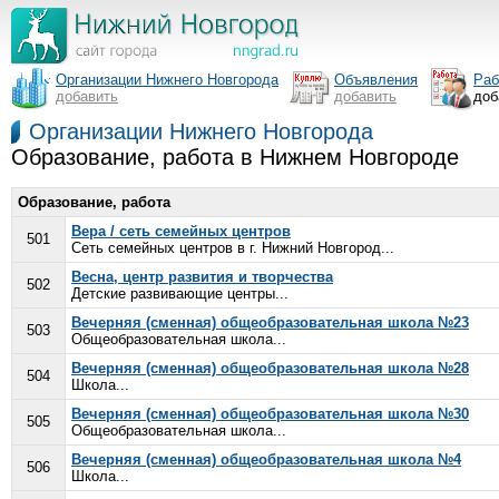
Организации Нижнего Новгорода
Объявления
Раб
добавить
добавить
доб
Организации Нижнего Новгорода
Образование, работа в Нижнем Новгороде
Образование, работа
Вера / сеть семейных центров
501
Сеть семейных центров в г. Нижний Новгород...
Весна, центр развития и творчества
502
Детские развивающие центры...
Вечерняя (сменная) общеобразовательная школа №23
503
Общеобразовательная школа...
Вечерняя (сменная) общеобразовательная школа №28
504
Школа...
Вечерняя (сменная) общеобразовательная школа №30
505
Общеобразовательная школа...
Вечерняя (сменная) общеобразовательная школа №4
506
Школа...