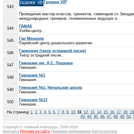
Галерея VIP
543
Проведение мастер-классов, тренингов, семинаров со Звездам
международных тренеров, телевизионных ведущих и...
ГАМАК
544
Хобби-центр...
Ган Менахем
545
Еврейский центр дошкольного развития...
Гармония (театр эстрадной песни)
546
Театр эстрадной песни...
Гимназия им. А.С. Пушкина
547
Гимназия...
Гимназия №1
548
Гимназия...
Гимназия №1, Начальная школа
549
Гимназия...
Гимназия №13
550
Гимназия...
На страницу
1
,
2
,
3
,
4
,
5
,
6
,
7
,
8
,
9
,
10
,
11
,
12
,
13
,
14
,
15
,
16
,
17
,
18
,
19
43
,
44
,
45
,
46
,
47
,
48
,
49
,
50
,
Copyright © «
Нижний Новгород
», 2009-2026
Контакты
Реклама на сайте
Правовая информация
Карта портала