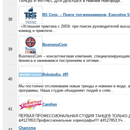
ТАНЦЫ И ФИТНЕС ДЛЯ ДЕВУШЕК в Нижнем Новгороде...
BS Corp. – Поиск топ-менеджеров, Executive S
38
· «Успешная практика с 2003г. при поиске руководителей выс
команд и привлече...
BusinessCom
39
BusinessCom – консалтинговая компания, специализирующаяс
бизнеса и занимаемся построением и оптими...
Bybstudio, ИП
40
Мы постоянно отслеживаем новые тренды и новинки в моде, а
программы. Наша студия объединяет людей и соби...
Candies
41
ПЕРВАЯ ПРОФЕССИОНАЛЬНАЯ СТУДИЯ ТАНЦЕВ ТОЛЬКО ДЛЯ ДЕВ
&#127853;Профессиональные хореографы!!!! &#127853;Уч...
Charizma
42