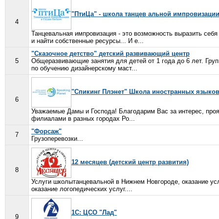
"ПтиЦа" - школа танцев альной импровизации
4
Танцевальная импровизация - это возможность выразить себя 
и найти собственные ресурсы... И е...
"Сказочное детство" детский развивающий центр
5
Общеразвивающие занятия для детей от 1 года до 6 лет. Гру
по обучению дизайнерскому маст...
"Спикинг Плэнет" Школа иностранных языко
6
Уважаемые Дамы и Господа! Благодарим Вас за интерес, проя
филиалами в разных городах Ро...
"Форсаж"
7
Грузоперевозки...
12 месяцев (детский центр развития)
8
Услуги школытанцевальной в Нижнем Новгороде, оказание услу
оказание логопедических услуг....
1С: ЦСО "Лад"
9