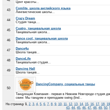
Цент красоты...
Comlite, школа английского языка
43
Лингвистические школы...
Crazy Dream
44
Студия танца....
Cuatro, танцевальная школа
45
Танцевальная школа...
Dance cool, танцевальная школа
46
Танцевальная школа...
Dance4u
47
Школа танцев...
DanceLife
48
Танцевальная студия...
Dancing Hall
49
Школа танцев...
DancingCompany, социальные танцы
50
Танцующая Компания - первая в Нижнем Новгороде студия дж
свинг. Мы танцуем и преподаем swing (lind...
На страницу
1
,
2
,
3
,
4
,
5
,
6
,
7
,
8
,
9
,
10
,
11
,
12
,
13
,
14
,
15
,
16
,
17
,
18
,
19
43
,
44
,
45
,
46
,
47
,
48
,
49
,
50
,