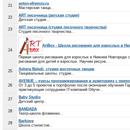
anton-efremov.ru
21
Мастерская танца...
ART песочница (детская студия)
22
Детская студия...
ART песочница (студия песочного творчества)
23
Студия песочного творчества...
ArtBox - Школа рисования для взрослых в Н
24
Первая школа рисования для взрослых в Нижнем Новгороде 
рисования для детей и взрослых. Научим рисунк...
Ashera Beledi, студия восточных танцев
25
Танцевальные школы, студии...
AVENUE – курсы программирования в аудиториях с препод
26
От 3 до 5 проектов в портфолио после окончания обучения Г
практикующие сотрудники IT-компаний Обуче...
Baby Studio
27
Детский центр...
BANDADA
28
Театр-школа фламенко...
Barbiere
29
Школа стилистов...