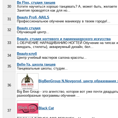
Be Flex, студия танцев
30
Хотите научиться хорошо танцевать? А, может быть, желаете 
Занятия проводятся как для но...
Beauty Profi -NAILS
31
Профессиональное обучение маникюру в твоем городе!...
Beauty студия
32
Обучающий центр...
Beauty, студия ногтевого и парикмахерского искусства
33
1.ОБУЧЕНИЕ НАРАЩИВАНИЮ НОГТЕЙ Обучение на типсах и на 
миндаль, стилеты), аквариумный дизайн, бел...
Beauty-клуб
34
Центр учебный мастеров салона красоты...
Belle-Ya, школа танцев
35
Танцевальные школы, студии...
BigBenGroup N.Novgorod, центр образования 
36
Big Ben Group - это агентство, которое вот уже почти двадца
разнообразные программы обучения ...
Black Cat
37