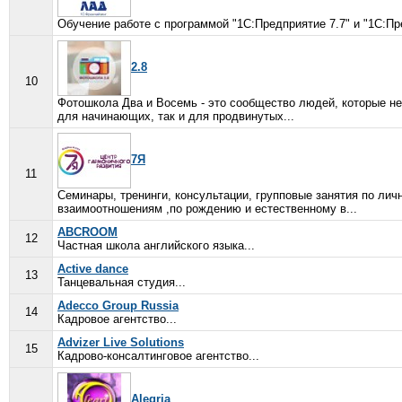
Обучение работе с программой "1С:Предприятие 7.7" и "1С:Пре
2.8
10
Фотошкола Два и Восемь - это сообщество людей, которые н
для начинающих, так и для продвинутых...
7Я
11
Семинары, тренинги, консультации, групповые занятия по ли
взаимоотношениям ,по рождению и естественному в...
ABCROOM
12
Частная школа английского языка...
Active dance
13
Танцевальная студия...
Adecco Group Russia
14
Кадровое агентство...
Advizer Live Solutions
15
Кадрово-консалтинговое агентство...
Alegria