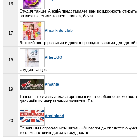
16
Студия танцев AlegriA представляет вам возможность открыт
различные стили танцев: сальса, бачат...
Alisa kids club
17
Детский центр развития и досуга проводит занятия для детей от
AlterEGO
18
Студия танцев...
Amante
19
Танцы - это жизнь Задача организации, в особенности же пос
дальнейших направлений развития. Ра...
Angloland
20
Основным направлением школы «Англолэнд» является обучение
того, мы готовим детей к государств...