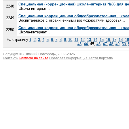
Специальная (коррекционная) школа-интернат №86 для д
2248
Школа-интернат...
Специальная коррекционная общеобразовательная школа
2249
Воспитанников с ограниченными возможностями здоровья...
Специальная коррекционная общеобразовательная школа-
2250
Школа-интернат...
На страницу
1
,
2
,
3
,
4
,
5
,
6
,
7
,
8
,
9
,
10
,
11
,
12
,
13
,
14
,
15
,
16
,
17
,
18
,
19
43
,
44
,
45
,
46
,
47
,
48
,
49
,
50
,
Copyright © «
Нижний Новгород
», 2009-2026
Контакты
Реклама на сайте
Правовая информация
Карта портала