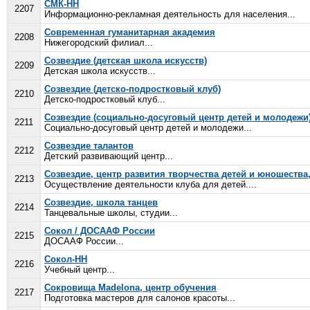
СМК-НН
2207
Информационно-рекламная деятельность для населения...
Современная гуманитарная академия
2208
Нижегородский филиал...
Созвездие (детская школа искусств)
2209
Детская школа искусств...
Созвездие (детско-подростковый клуб)
2210
Детско-подростковый клуб...
Созвездие (социально-досуговый центр детей и молодежи
2211
Социально-досуговый центр детей и молодежи...
Созвездие талантов
2212
Детский развивающий центр...
Созвездие, центр развития творчества детей и юношества
2213
Осуществление деятельности клуба для детей....
Созвездие, школа танцев
2214
Танцевальные школы, студии...
Сокол / ДОСААФ России
2215
ДОСААФ России...
Сокол-НН
2216
Учебный центр...
Сокровища Madelona, центр обучения
2217
Подготовка мастеров для салонов красоты...