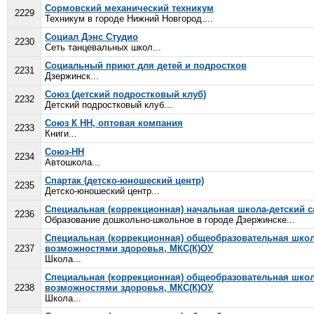
Сормовский механический техникум
2229
Техникум в городе Нижний Новгород....
Социал Дэнс Студио
2230
Сеть танцевальных школ...
Социальный приют для детей и подростков
2231
Дзержинск...
Союз (детский подростковый клуб)
2232
Детский подростковый клуб...
Союз К НН, оптовая компания
2233
Книги...
Союз-НН
2234
Автошкола...
Спартак (детско-юношеский центр)
2235
Детско-юношеский центр...
Специальная (коррекционная) начальная школа-детский 
2236
Образование дошкольно-школьное в городе Дзержинске...
Специальная (коррекционная) общеобразовательная школ
2237
возможностями здоровья, МКС(К)ОУ
Школа...
Специальная (коррекционная) общеобразовательная школ
2238
возможностями здоровья, МКС(К)ОУ
Школа...