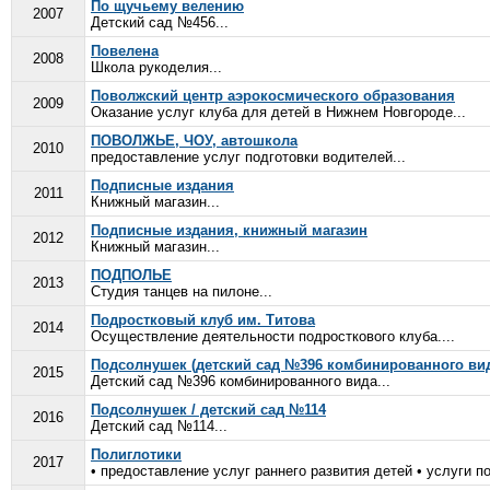
По щучьему велению
2007
Детский сад №456...
Повелена
2008
Школа рукоделия...
Поволжский центр аэрокосмического образования
2009
Оказание услуг клуба для детей в Нижнем Новгороде...
ПОВОЛЖЬЕ, ЧОУ, автошкола
2010
предоставление услуг подготовки водителей...
Подписные издания
2011
Книжный магазин...
Подписные издания, книжный магазин
2012
Книжный магазин...
ПОДПОЛЬЕ
2013
Студия танцев на пилоне...
Подростковый клуб им. Титова
2014
Осуществление деятельности подросткового клуба....
Подсолнушек (детский сад №396 комбинированного ви
2015
Детский сад №396 комбинированного вида...
Подсолнушек / детский сад №114
2016
Детский сад №114...
Полиглотики
2017
• предоставление услуг раннего развития детей • услуги п