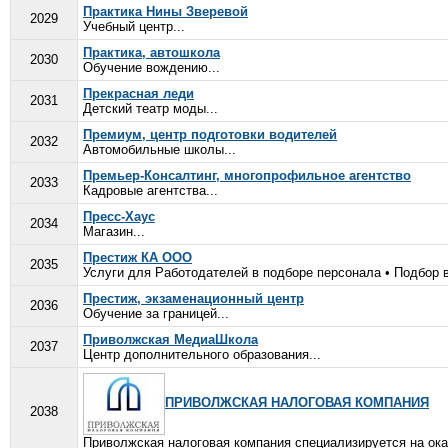
Практика Нины Зверевой
2029
Учебный центр...
Практика, автошкола
2030
Обучение вождению...
Прекрасная леди
2031
Детский театр моды...
Премиум, центр подготовки водителей
2032
Автомобильные школы...
Премьер-Консалтинг, многопрофильное агентство
2033
Кадровые агентства...
Пресс-Хаус
2034
Магазин...
Престиж КА ООО
2035
Услуги для Работодателей в подборе персонала • Подбор 
Престиж, экзаменационный центр
2036
Обучение за границей...
Приволжская МедиаШкола
2037
Центр дополнительного образования...
ПРИВОЛЖСКАЯ НАЛОГОВАЯ КОМПАНИЯ
2038
Приволжская налоговая компания специализируется на оказ