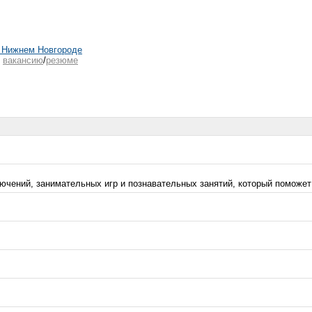
 Нижнем Новгороде
ь
вакансию
/
резюме
чений, занимательных игр и познавательных занятий, который поможе