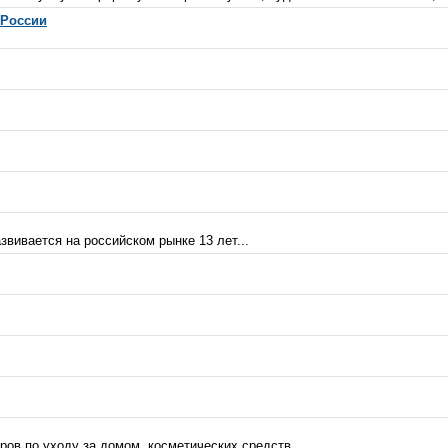
 России
вивается на российском рынке 13 лет...
ов по уходу за домом, косметических средств...