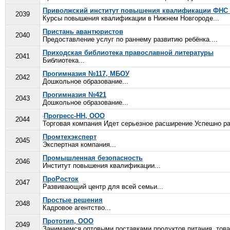
Приволжский институт повышения квалификации ФНС
2039
Курсы повышения квалификации в Нижнем Новгороде...
Пристань авантюристов
2040
Предоставление услуг по раннему развитию ребёнка....
Приходская библиотека православной литературы
2041
Библиотека...
Прогимназия №117, МБОУ
2042
Дошкольное образование...
Прогимназия №421
2043
Дошкольное образование...
Прогресс-НН, ООО
2044
Торговая компания Идет серьезное расширение Успешно раз
Промтехэксперт
2045
Экспертная компания...
Промышленная безопасность
2046
Институт повышения квалификации...
ПроРосток
2047
Развивающий центр для всей семьи...
Простые решения
2048
Кадровое агентство...
Прототип, ООО
2049
Занимаемся оптовыми поставками продуктов питания, товар