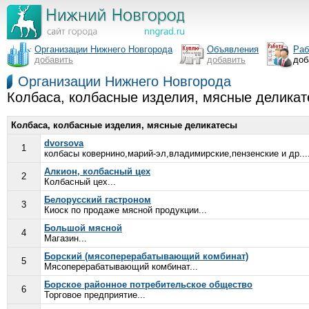
Организации Нижнего Новгорода
Объявления
Раб
добавить
добавить
доб
Организации Нижнего Новгорода
Колбаса, колбасные изделия, мясные делика
Колбаса, колбасные изделия, мясные деликатесы
dvorsova
1
колбасы ковернино,марий-эл,владимирские,пензенские и др...
Алкион, колбасный цех
2
Колбасный цех...
Белорусский гастроном
3
Киоск по продаже мясной продукции...
Большой мясной
4
Магазин...
Борский (мясоперерабатывающий комбинат)
5
Мясоперерабатывающий комбинат...
Борское районное потребительское общество
6
Торговое предприятие...