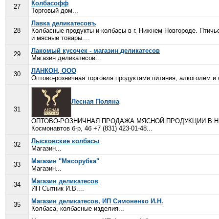
Колбасофф
27
Торговый дом...
Лавка деликатесовъ
28
Колбасные продукты и колбасы в г. Нижнем Новгороде. Птич
и мясные товары....
Лакомый кусочек - магазин деликатесов
29
Магазин деликатесов...
ЛАНКОН, ООО
30
Оптово-розничная торговля продуктами питания, алкоголем и 
Лесная Поляна
31
ОПТОВО-РОЗНИЧНАЯ ПРОДАЖА МЯСНОЙ ПРОДУКЦИИ В НИ
Космонавтов б-р, 4б +7 (831) 423-01-48...
Лысковские колбасы
32
Магазин...
Магазин "Мясорубка"
33
Магазин...
Магазин деликатесов
34
ИП Сытник И.В....
Магазин деликатесов, ИП Симоненко И.Н.
35
Колбаса, колбасные изделия...