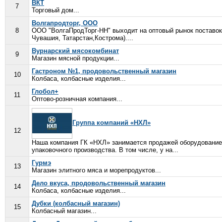
ВКТ
7
Торговый дом...
Волгапродторг, ООО
8
ООО "ВолгаПродТорг-НН" выходит на оптовый рынок поставок 
Чувашия, Татарстан,Кострома)....
Вурнарский мясокомбинат
9
Магазин мясной продукции...
Гастроном №1, продовольственный магазин
10
Колбаса, колбасные изделия...
Глобол+
11
Оптово-розничная компания...
Группа компаний «НХЛ»
12
Наша компания ГК «НХЛ» занимается продажей оборудование 
упаковочного производства. В том числе, у на...
Гурмэ
13
Магазин элитного мяса и морепродуктов...
Дело вкуса, продовольственный магазин
14
Колбаса, колбасные изделия...
Дубки (колбасный магазин)
15
Колбасный магазин...