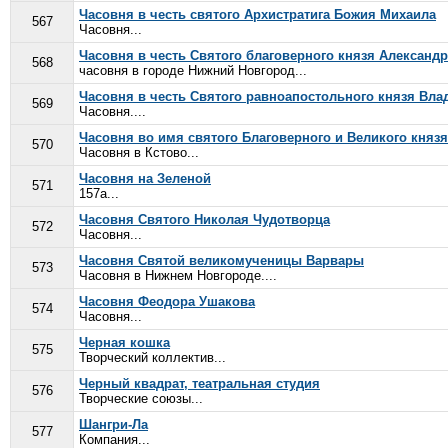
Часовня в честь святого Архистратига Божия Михаила
567
Часовня...
Часовня в честь Святого благоверного князя Александр
568
часовня в городе Нижний Новгород...
Часовня в честь Святого равноапостольного князя Вл
569
Часовня....
Часовня во имя святого Благоверного и Великого княз
570
Часовня в Кстово...
Часовня на Зеленой
571
157а...
Часовня Святого Николая Чудотворца
572
Часовня...
Часовня Святой великомученицы Варвары
573
Часовня в Нижнем Новгороде....
Часовня Феодора Ушакова
574
Часовня...
Черная кошка
575
Творческий коллектив...
Черный квадрат, театральная студия
576
Творческие союзы...
Шангри-Ла
577
Компания...