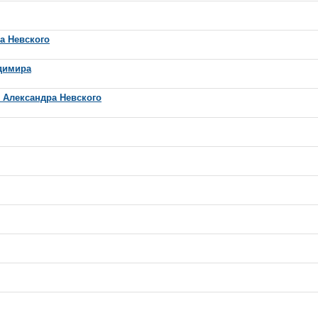
а Невского
адимира
я Александра Невского