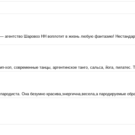
— агентство Шаровоз НН воплотит в жизнь любую фантазию! Нестандар
ип-хоп, современные танцы, аргентинское танго, сальса, йога, пилатес. 
ародиста. Она безумно красива,энергична,весела,а пародируемые обра