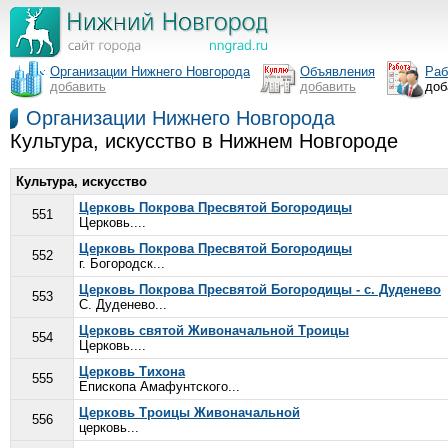
Организации Нижнего Новгорода
Объявления
Раб
добавить
добавить
доб
Организации Нижнего Новгорода
Культура, искусство в Нижнем Новгороде
Культура, искусство
Церковь Покрова Пресвятой Богородицы
551
Церковь....
Церковь Покрова Пресвятой Богородицы
552
г. Богородск...
Церковь Покрова Пресвятой Богородицы - с. Дуденево
553
С. Дуденево...
Церковь святой Живоначальной Троицы
554
Церковь....
Церковь Тихона
555
Епископа Амафунтского...
Церковь Троицы Живоначальной
556
церковь...