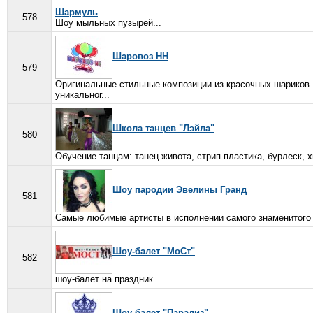
Шармуль
578
Шоу мыльных пузырей...
Шаровоз НН
579
Оригинальные стильные композиции из красочных шариков 
уникальног...
Школа танцев "Лэйла"
580
Обучение танцам: танец живота, стрип пластика, бурлеск, х
Шоу пародии Эвелины Гранд
581
Самые любимые артисты в исполнении самого знаменитого п
Шоу-балет "МоСт"
582
шоу-балет на праздник...
Шоу-балет "Парадиз"