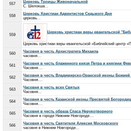
Церковь Троицы Живоначальной
557
С. Шелокша...
Церковь Христиан Адвентистов Седьмого Дня
558
церковь...
Церковь христиан веры евангельской "Библ
559
Церковь христиан веры евангельской «Библейский центр «П
Часовня в честь Архистратига Михаила
560
часовня...
Часовня в честь блаженного князя Петра и княгини Фе
561
Часовня....
Часовня в честь Владимирско-Оранской иконы Божией
562
Часовня....
Часовня в честь всех Святых
563
Часовня...
Часовня в честь Казанской иконы Пресвятой Богороди
564
Часовня....
Часовня в честь образа Спаса Нерукотворного
565
Часовня в городе Нижнем Новгороде....
Часовня в честь Святителя Алексия Московского
566
часовня в Нижнем Новгороде...