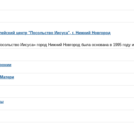
ейский центр "Посольство Иисуса", г. Нижний Новгород
осольство Иисуса» город Нижний Новгород была основана в 1995 году и
вронии
 Матери
цы