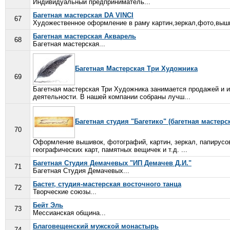
Индивидуальный предприниматель...
Багетная мастерская DA VINCI
67
Художественное оформление в раму картин,зеркал,фото,вышив
Багетная мастерская Акварель
68
Багетная мастерская...
Багетная Мастерская Три Художника
69
Багетная мастерская Три Художника занимается продажей и из
деятельности. В нашей компании собраны лучш...
Багетная студия "Багетико" (багетная мастерс
70
Оформление вышивок, фотографий, картин, зеркал, папирусов,
географических карт, памятных вещичек и т.д. ...
Багетная Студия Демачевых "ИП Демачев Д.И."
71
Багетная Студия Демачевых...
Бастет, студия-мастерская восточного танца
72
Творческие союзы...
Бейт Эль
73
Мессианская община...
Благовещенский мужской монастырь
74