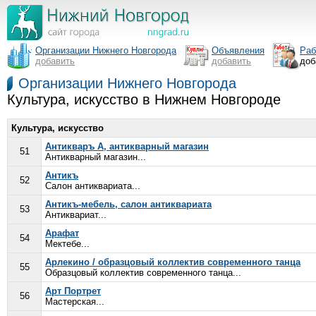
Организации Нижнего Новгорода
Объявления
Раб
добавить
добавить
доб
Организации Нижнего Новгорода
Культура, искусство в Нижнем Новгороде
Культура, искусство
Антикваръ А, антикварный магазин
51
Антикварный магазин...
Антикъ
52
Салон антиквариата...
Антикъ-мебель, салон антиквариата
53
Антиквариат...
Арафат
54
Мектебе...
Арлекино / образцовый коллектив современного танца
55
Образцовый коллектив современного танца...
Арт Портрет
56
Мастерская...