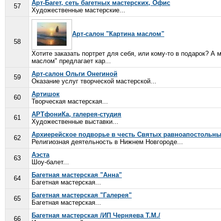
Арт-Багет, сеть багетных мастерских, Офис
57
Художественные мастерские...
Арт-салон "Картина маслом"
58
Хотите заказать портрет для себя, или кому-то в подарок? А
маслом" предлагает кар...
Арт-салон Ольги Онегиной
59
Оказание услуг творческой мастерской...
Артишок
60
Творческая мастерская...
АРТфониКа, галерея-студия
61
Художественные выставки...
Архиерейское подворье в честь Святых равноапостольн
62
Религиозная деятельность в Нижнем Новгороде...
Аэста
63
Шоу-балет...
Багетная мастерская "Анна"
64
Багетная мастерская...
Багетная мастерская "Галерея"
65
Багетная мастерская...
Багетная мастерская /ИП Черняева Т.М./
66