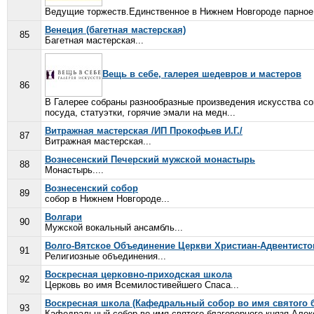
Ведущие торжеств.Единственное в Нижнем Новгороде парное 
Венеция (багетная мастерская)
85
Багетная мастерская...
Вещь в себе, галерея шедевров и мастеров
86
В Галерее собраны разнообразные произведения искусства с
посуда, статуэтки, горячие эмали на медн...
Витражная мастерская /ИП Прокофьев И.Г./
87
Витражная мастерская...
Вознесенский Печерский мужской монастырь
88
Монастырь....
Вознесенский собор
89
собор в Нижнем Новгороде...
Волгари
90
Мужской вокальный ансамбль...
Волго-Вятское Объединение Церкви Христиан-Адвентисто
91
Религиозные объединения...
Воскресная церковно-приходская школа
92
Церковь во имя Всемилостивейшего Спаса...
Воскресная школа (Кафедральный собор во имя святого б
93
Кафедральный собор во имя святого благоверного князя Алекс