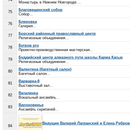
Монастырь в Нижнем Новгороде....
Благовещенский собор
75
Собор...
Блиновка
76
Галерея...
Борский районный православный центр
77
Религиозные объединения...
Бугров pro
78
Проектно-производственная мастерская...
Буддийский центр алмазного пути школы Карма Кагью
79
Религиозные объединения...
Валентина (багетный салон)
80
Багетный салон...
Варварка-8
81
Выставочный зал...
Ваталинка
82
Вокальный ансамбль...
Вдохновенье
83
Ансамбль скрипачей...
Ведущие Валерий Лагранский и Елена Ребров
84