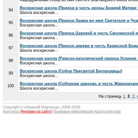
Воскресная школа (Приход в честь иконы Божией Матер
94
Школа воскресная...
Воскресная школа (Приход Храма во имя Святителя и Чу
95
Воскресная школа...
Воскресная школа (Приход Церквей в честь Смоленской 
96
Воскресная школа...
Воскресная школа (Приход церкви в честь Казанской Бож
97
Школа воскресная...
Воскресная школа (Римско-католический приход Успения
98
Воскресная школа...
Воскресная школа (Собор Пресвятой Богородицы)
99
Воскресная школа...
Воскресная школа (Соборная церковь в честь Живоначал
100
Школа воскресная...
На страницу
1
,
2
,
3
,
Copyright © «
Нижний Новгород
», 2009-2026
Контакты
Реклама на сайте
Правовая информация
Карта портала