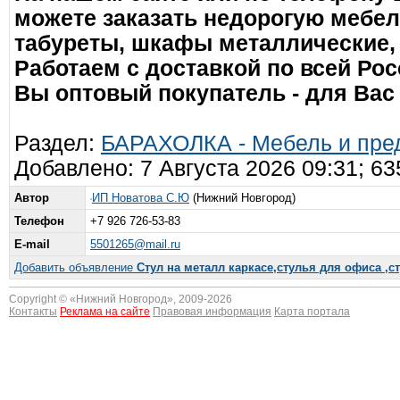
можете заказать недорогую мебе
табуреты, шкафы металлические,
Работаем с доставкой по всей Рос
Вы оптовый покупатель - для Вас
Раздел:
БАРАХОЛКА - Мебель и пре
Добавлено: 7 Августа 2026 09:31; 6
Автор
ИП Новатова С.Ю
(Нижний Новгород)
Телефон
+7 926 726-53-83
E-mail
5501265@mail.ru
Добавить объявление
Стул на металл каркасе,стулья для офиса ,с
Copyright © «
Нижний Новгород
», 2009-2026
Контакты
Реклама на сайте
Правовая информация
Карта портала