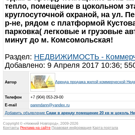
тепло, помещение в цокольном эт
круглосуточной охраной, на ул. 
р-не, рядом с платформой Кустов
парковка( легковые и грузовые ав
минут до м. Комсомольская!
Раздел:
НЕДВИЖИМОСТЬ - Коммерче
Добавлено: 9 Апреля 2017 10:36; 55
Аренда продажа жилой коммерческой Нед
Автор
Телефон
+7 (904) 053-29-00
E-mail
parendann@yandex.ru
Добавить объявление
Сдам в аренду помещение 20 кв м цоколь Н
Copyright © «
Нижний Новгород
», 2009-2026
Контакты
Реклама на сайте
Правовая информация
Карта портала