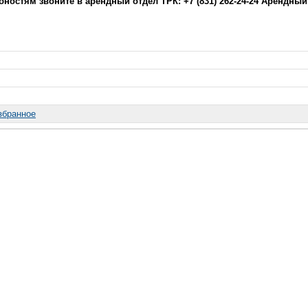
бностям звоните в арендный отдел ТРК: +7 (831) 262-24-24 Арендный
збранное