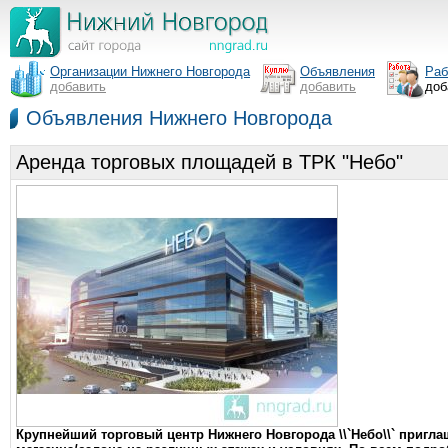
Организации Нижнего Новгорода
Объявления
Раб
добавить
добавить
доб
Объявления Нижнего Новгорода
Аренда торговых площадей в ТРК "Небо"
Крупнейший торговый центр Нижнего Новгорода \\`Небо\\` приг