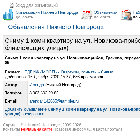
Вход для организаций
Организации Нижнего Новгорода
Объявления
Раб
добавить
добавить
доб
Объявления Нижнего Новгорода
Сниму 1 комн квартиру на ул. Новикова-прибо
близлежащих улицах)
Сниму 1 комн квартиру на ул. Новикова-прибоя, Грекова, переуло
85
Раздел:
НЕДВИЖИМОСТЬ - Квартиры, комнаты - Сниму
Добавлено: 15 Декабря 2020 15:37; 686 просмотров
Автор
Аренда
(Нижний Новгород)
Телефон
8-903-602-20-85
E-mail
arenda4142085@rambler.ru
Добавить объявление
Сниму 1 комн квартиру на ул. Новикова-при
улицах)
в избранное
Copyright © «
Нижний Новгород
», 2009-2026
Контакты
Реклама на сайте
Правовая информация
Карта портала