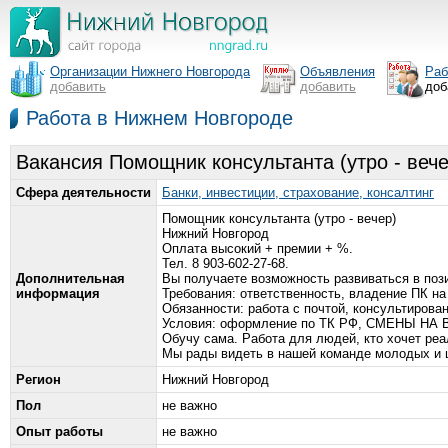
Организации Нижнего Новгорода
Объявления
Раб
добавить
добавить
доб
Работа в Нижнем Новгороде
Вакансия Помощник консультанта (утро - вече
Сфера деятельности
Банки, инвестиции, страхование, консалтинг
Помощник консультанта (утро - вечер)
Нижний Новгород
Оплата высокий + премии + %.
Тел. 8 903-602-27-68.
Дополнительная
Вы получаете возможность развиваться в поз
информация
Требования: ответственность, владение ПК на
Обязанности: работа с почтой, консультирован
Условия: оформление по ТК РФ, СМЕНЫ НА ВЫБ
Обучу сама. Работа для людей, кто хочет реа
Мы рады видеть в нашей команде молодых и
Регион
Нижний Новгород
Пол
не важно
Опыт работы
не важно