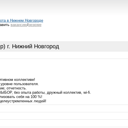
ота в Нижнем Новгороде
авить
вакансию
/
резюме
р) г. Нижний Новгород
итивном коллективе!
 уровне пользователя.
ие; отчетность.
ОР, без опыта работы, дружный коллектив, wi-fi.
лизовать себя на 100 %!
 целеустремленных людей!