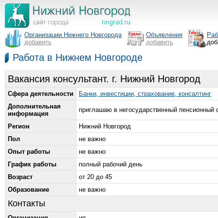
Организации Нижнего Новгорода
Объявления
Раб
добавить
добавить
доб
Работа в Нижнем Новгороде
Вакансия консультант. г. Нижний Новгород
Сфера деятельности
Банки, инвестиции, страхование, консалтинг
Дополнительная
приглашаю в негосударственный пенсионный ф
информация
Регион
Нижний Новгород
Пол
не важно
Опыт работы
не важно
График работы
полный рабочий день
Возраст
от 20 до 45
Образование
не важно
Контакты
Организация
ип