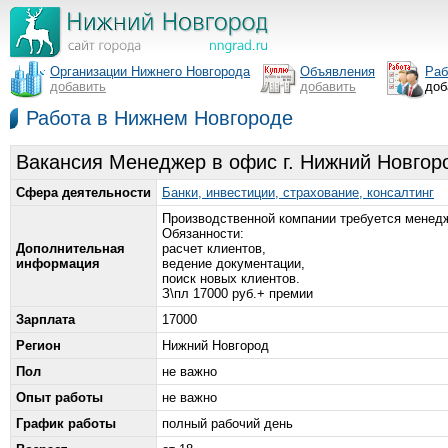
Организации Нижнего Новгорода
Объявления
Раб
добавить
добавить
доб
Работа в Нижнем Новгороде
Вакансия Менеджер в офис г. Нижний Новгор
Сфера деятельности
Банки, инвестиции, страхование, консалтинг
Производственной компании требуется менедж
Обязанности:
Дополнительная
расчет клиентов,
информация
ведение документации,
поиск новых клиентов.
З\пл 17000 руб.+ премии
Зарплата
17000
Регион
Нижний Новгород
Пол
не важно
Опыт работы
не важно
График работы
полный рабочий день