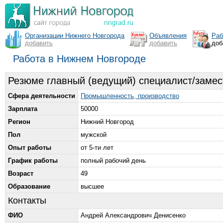
Организации Нижнего Новгорода
Объявления
Раб
добавить
добавить
доб
Работа в Нижнем Новгороде
Резюме главный (ведущий) специалист/замес
Сфера деятельности
Промышленность, производство
Зарплата
50000
Регион
Нижний Новгород
Пол
мужской
Опыт работы
от 5-ти лет
График работы
полный рабочий день
Возраст
49
Образование
высшее
Контакты
ФИО
Андрей Александрович Денисенко