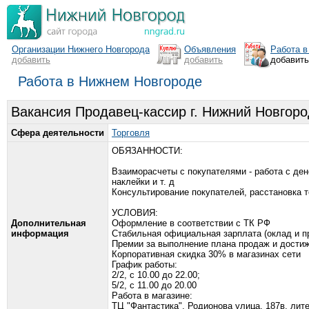
Организации Нижнего Новгорода
Объявления
Работа в
добавить
добавить
добавит
Работа в Нижнем Новгороде
Вакансия Продавец-кассир г. Нижний Новгоро
Сфера деятельности
Торговля
ОБЯЗАННОСТИ:
Взаиморасчеты с покупателями - работа с ден
наклейки и т. д
Консультирование покупателей, расстановка то
УСЛОВИЯ:
Дополнительная
Оформление в соответствии с ТК РФ
информация
Стабильная официальная зарплата (оклад и п
Премии за выполнение плана продаж и достиж
Корпоративная скидка 30% в магазинах сети
График работы:
2/2, с 10.00 до 22.00;
5/2, с 11.00 до 20.00
Работа в магазине:
ТЦ "Фантастика", Родионова улица, 187в, лит