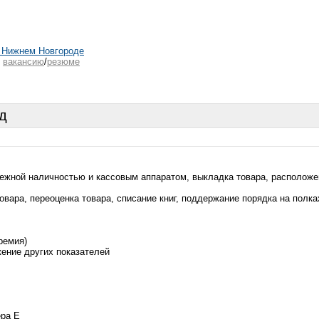
 Нижнем Новгороде
ь
вакансию
/
резюме
д
ежной наличностью и кассовым аппаратом, выкладка товара, расположенн
вара, переоценка товара, списание книг, поддержание порядка на полка
ремия)
ение других показателей
ера Е