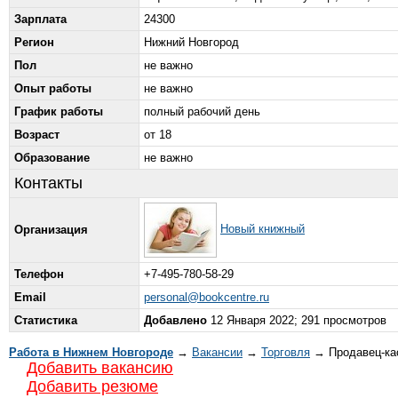
Зарплата
24300
Регион
Нижний Новгород
Пол
не важно
Опыт работы
не важно
График работы
полный рабочий день
Возраст
от 18
Образование
не важно
Контакты
Новый книжный
Организация
Телефон
+7-495-780-58-29
Email
personal@bookcentre.ru
Статистика
Добавлено
12 Января 2022; 291 просмотров
Работа в Нижнем Новгороде
→
Вакансии
→
Торговля
→ Продавец-ка
Добавить вакансию
Добавить резюме