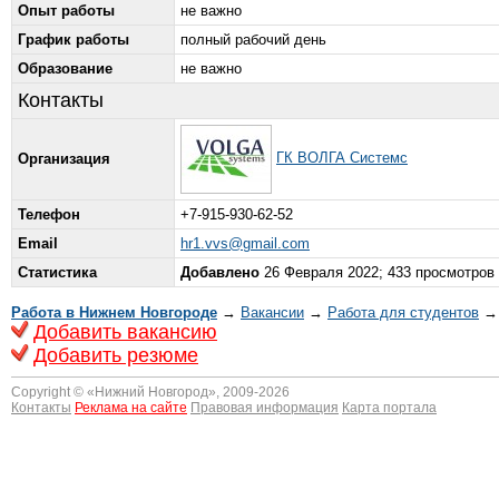
Опыт работы
не важно
График работы
полный рабочий день
Образование
не важно
Контакты
ГК ВОЛГА Системс
Организация
Телефон
+7-915-930-62-52
Email
hr1.vvs@gmail.com
Статистика
Добавлено
26 Февраля 2022; 433 просмотров
Работа в Нижнем Новгороде
→
Вакансии
→
Работа для студентов
→ 
Добавить вакансию
Добавить резюме
Copyright © «
Нижний Новгород
», 2009-2026
Контакты
Реклама на сайте
Правовая информация
Карта портала