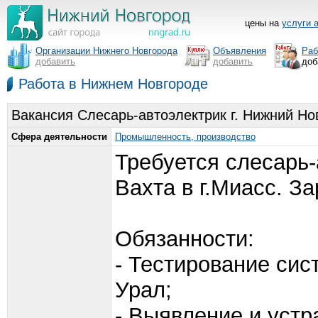
цены на
услуги 
Организации Нижнего Новгорода
Объявления
Раб
добавить
добавить
доб
Работа в Нижнем Новгороде
Вакансия Слесарь-автоэлектрик г. Нижний Но
Сфера деятельности
Промышленность, производство
Требуется слесарь-
Вахта в г.Миасс. За
Обязанности:
- Тестирование сис
Урал;
- Выявление и устр