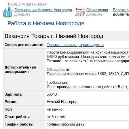
Вход для организаций
Организации Нижнего Новгорода
Объявления
Работа в
добавить
добавить
добавит
Работа в Нижнем Новгороде
Вакансия Токарь г. Нижний Новгород
Сфера деятельности
Промышленность, производство
Работа командировками на крупном машиностро
68640 руб.в месяц. Проезд за счет компании
Питание - за свой счет( на территории предпр
Дополнительная
Обязанности:
информация
Токарно-винторезные станки 1К62, 16К20; ДИП
Требования:
Опыт проведения аналогичных работ от 5 лет, 
Зарплата
68640
Регион
Нижний Новгород
Пол
не важно
Опыт работы
от 5-ти лет
График работы
полный рабочий день