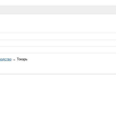
водство
→ Токарь