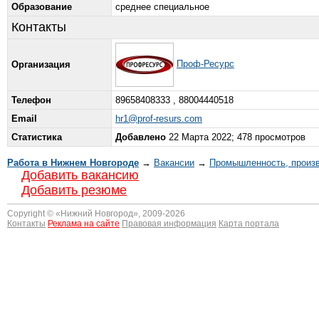
Образование
среднее специальное
Контакты
Проф-Ресурс
Организация
Телефон
89658408333 , 88004440518
Email
hr1@prof-resurs.com
Статистика
Добавлено
22 Марта 2022; 478 просмотров
Работа в Нижнем Новгороде
→
Вакансии
→
Промышленность, произ
Добавить вакансию
Добавить резюме
Copyright © «
Нижний Новгород
», 2009-2026
Контакты
Реклама на сайте
Правовая информация
Карта портала