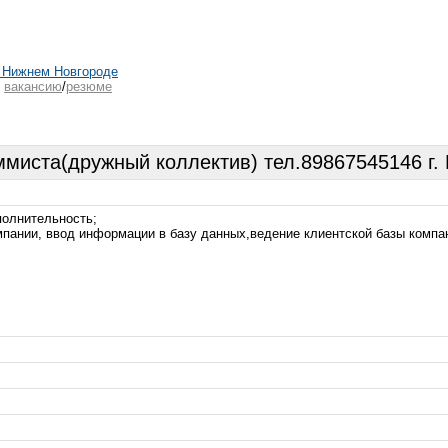
 Нижнем Новгороде
ь
вакансию
/
резюме
ммиста(дружный коллектив) тел.89867545146 г.
полнительность;
мпании, ввод информации в базу данных,ведение клиентской базы компан