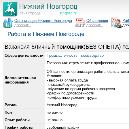
Организации Нижнего Новгорода
Объявления
Раб
добавить
добавить
доб
Работа в Нижнем Новгороде
Вакансия 6Личный помощник(БЕЗ ОПЫТА) тел
Сфера деятельности
Промышленность, производство
Требования: стремление к профессиональному
Обязанности: организация работы офиса, слеж
Условия:
Дополнительная
- высокая оплата труда
информация
-классный руководитель
-обучение во время рабочего процесса
-график по договоренности
-комфортные условия труда
Регион
Нижний Новгород
Пол
не важно
Опыт работы
не важно
График работы
свободный график