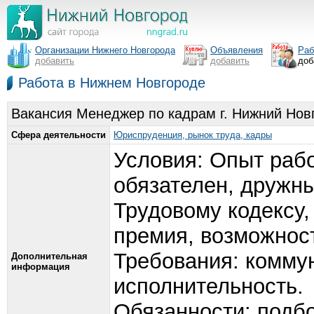
Организации Нижнего Новгорода
Объявления
Раб
добавить
добавить
доб
Работа в Нижнем Новгороде
Вакансия Менеджер по кадрам г. Нижний Нов
Сфера деятельности
Юриспруденция, рынок труда, кадры
Условия: Опыт рабо
обязателен, дружн
Трудовому кодексу
премия, возможност
Требования: коммун
Дополнительная
информация
исполнительность.
Обязанности: подбо