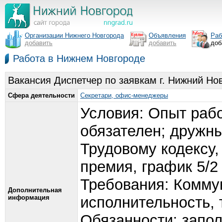
Организации Нижнего Новгорода
Объявления
Раб
добавить
добавить
доб
Работа в Нижнем Новгороде
Вакансия Диспетчер по заявкам г. Нижний Но
Сфера деятельности
Секретари, офис-менеджеры
Условия: Опыт рабо
обязателен; дружн
Трудовому кодексу,
премия, график 5/2 
Требования: Коммун
Дополнительная
информация
исполнительность, 
Обязанности: запол