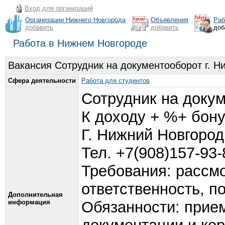
Вход для организаций
Организации Нижнего Новгорода
Объявления
Раб
добавить
добавить
доб
Работа в Нижнем Новгороде
Вакансия Сотрудник на документооборот г. Н
Сфера деятельности
Работа для студентов
Сотрудник на доку
К доходу + %+ бон
Г. Нижний Новгород
Тел. +7(908)157-93-
Требования: рассмо
ответственность, п
Дополнительная
информация
Обязанности: прием