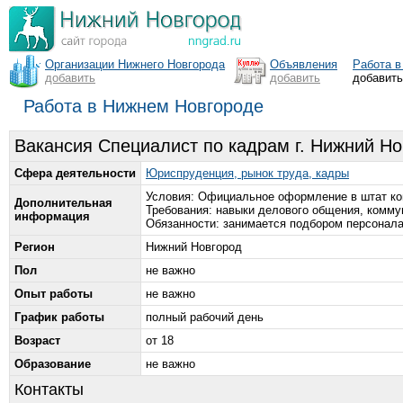
Организации Нижнего Новгорода
Объявления
Работа в
добавить
добавить
добавит
Работа в Нижнем Новгороде
Вакансия Специалист по кадрам г. Нижний Н
Сфера деятельности
Юриспруденция, рынок труда, кадры
Условия: Официальное оформление в штат комп
Дополнительная
Требования: навыки делового общения, комму
информация
Обязанности: занимается подбором персонала
Регион
Нижний Новгород
Пол
не важно
Опыт работы
не важно
График работы
полный рабочий день
Возраст
от 18
Образование
не важно
Контакты