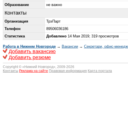
Образование
не важно
Контакты
Организация
ТрэПарт
Телефон
89506036186
Статистика
Добавлено
14 Мая 2019; 319 просмотров
Работа в Нижнем Новгороде
→
Вакансии
→
Секретари, офис-менед
Добавить вакансию
Добавить резюме
Copyright © «
Нижний Новгород
», 2009-2026
Контакты
Реклама на сайте
Правовая информация
Карта портала