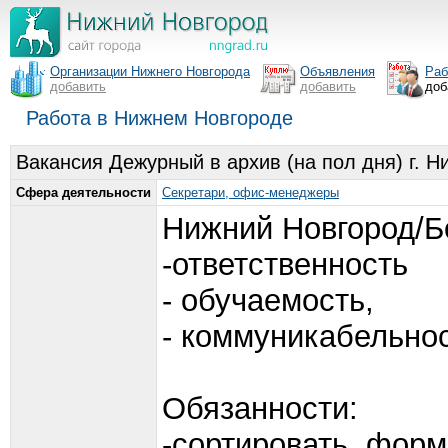
Организации Нижнего Новгорода
Объявления
Раб
добавить
добавить
доб
Работа в Нижнем Новгороде
Вакансия Дежурный в архив (на пол дня) г. 
Сфера деятельности
Секретари, офис-менеджеры
Нижний Новгород/Б
-ответственность
- обучаемость,
- коммуникабельно
Обязанности:
-сортировать, форм