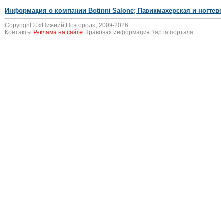
Информация о компании Botinni Salone; Парикмахерская и ногтев
Copyright © «
Нижний Новгород
», 2009-2026
Контакты
Реклама на сайте
Правовая информация
Карта портала