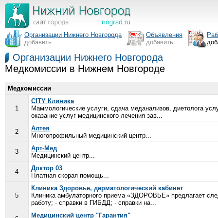
Организации Нижнего Новгорода
Объявления
Раб
добавить
добавить
доб
Организации Нижнего Новгорода
Медкомиссии в Нижнем Новгороде
Медкомиссии
CITY Клиника
1
Маммологические услуги, сдача меданализов, диетолога услуг
оказание услуг медицинского лечения зав...
Алтея
2
Многопрофильный медицинский центр...
Арт-Мед
3
Медицинский центр...
Доктор 03
4
Платная скорая помощь...
Клиника Здоровье, дерматологический кабинет
5
Клиника амбулаторного приема «ЗДОРОВЬЕ» предлагает след
работу; - справки в ГИБДД; - справки на...
Медицинский центр "Гарантия"