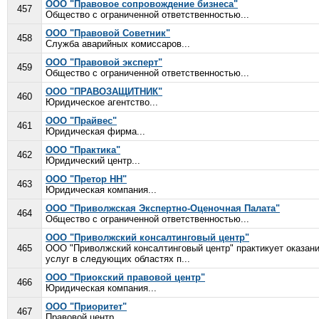
ООО "Правовое сопровождение бизнеса"
457
Общество с ограниченной ответственностью...
ООО "Правовой Советник"
458
Служба аварийных комиссаров...
ООО "Правовой эксперт"
459
Общество с ограниченной ответственностью...
ООО "ПРАВОЗАЩИТНИК"
460
Юридическое агентство...
ООО "Прайвес"
461
Юридическая фирма...
ООО "Практика"
462
Юридический центр...
ООО "Претор НН"
463
Юридическая компания...
ООО "Приволжская Экспертно-Оценочная Палата"
464
Общество с ограниченной ответственностью...
ООО "Приволжский консалтинговый центр"
465
ООО "Приволжский консалтинговый центр" практикует оказан
услуг в следующих областях п...
ООО "Приокский правовой центр"
466
Юридическая компания...
ООО "Приоритет"
467
Правовой центр...