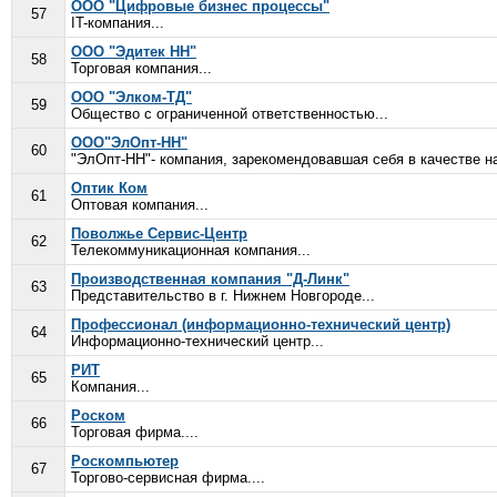
ООО "Цифровые бизнес процессы"
57
IT-компания...
ООО "Эдитек НН"
58
Торговая компания...
ООО "Элком-ТД"
59
Общество с ограниченной ответственностью...
ООО"ЭлОпт-НН"
60
"ЭлОпт-НН"- компания, зарекомендовавшая себя в качестве на
Оптик Ком
61
Оптовая компания...
Поволжье Сервис-Центр
62
Телекоммуникационная компания...
Производственная компания "Д-Линк"
63
Представительство в г. Нижнем Новгороде...
Профессионал (информационно-технический центр)
64
Информационно-технический центр...
РИТ
65
Компания...
Роском
66
Торговая фирма....
Роскомпьютер
67
Торгово-сервисная фирма....