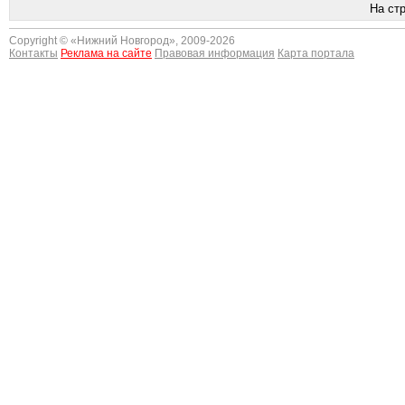
На ст
Copyright © «
Нижний Новгород
», 2009-2026
Контакты
Реклама на сайте
Правовая информация
Карта портала