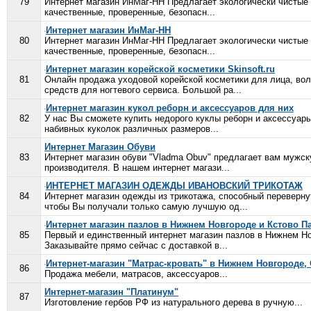
79
Интернет магазин ИнМаг-НН Предлагает экологически чистые 
качественные, проверенные, безопасн...
Интернет магазин ИнМаг-НН
80
Интернет магазин ИнМаг-НН Предлагает экологически чистые 
качественные, проверенные, безопасн...
Интернет магазин корейской косметики Skinsoft.ru
81
Онлайн продажа уходовой корейской косметики для лица, вол
средств для ногтевого сервиса. Большой ра...
Интернет магазин кукол реборн и аксессуаров для них
82
У нас Вы сможете купить недорого куклы реборн и аксессуар
набивных куколок различных размеров...
Интернет Магазин Обуви
83
Интернет магазин обуви "Vladma Obuv" предлагает вам мужск
производителя. В нашем интернет магази...
ИНТЕРНЕТ МАГАЗИН ОДЕЖДЫ ИВАНОВСКИЙ ТРИКОТАЖ
84
Интернет магазин одежды из трикотажа, способный переверну
чтобы Вы получали только самую лучшую од...
Интернет магазин пазлов в Нижнем Новгороде и Кстово П
85
Первый и единственный интернет магазин пазлов в Нижнем Но
Заказывайте прямо сейчас с доставкой в...
Интернет-магазин "Матрас-кровать" в Нижнем Новгороде,
86
Продажа мебели, матрасов, аксессуаров...
Интернет-магазин "Платинум"
87
Изготовление гербов РФ из натурального дерева в ручную...