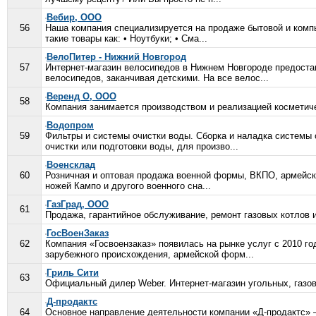
Вебир, ООО
56
Наша компания специализируется на продаже бытовой и компь
такие товары как: • Ноутбуки; • Сма...
ВелоПитер - Нижний Новгород
57
Интернет-магазин велосипедов в Нижнем Новгороде предостав
велосипедов, заканчивая детскими. На все велос...
Веренд О, ООО
58
Компания занимается производством и реализацией косметиче
Водопром
59
Фильтры и системы очистки воды. Сборка и наладка системы 
очистки или подготовки воды, для произво...
Военсклад
60
Розничная и оптовая продажа военной формы, ВКПО, армейско
ножей Кампо и другого военного сна...
ГазГрад, ООО
61
Продажа, гарантийное обслуживание, ремонт газовых котлов и
ГосВоенЗаказ
62
Компания «Госвоензаказ» появилась на рынке услуг с 2010 го
зарубежного происхождения, армейской форм...
Гриль Сити
63
Официальный дилер Weber. Интернет-магазин угольных, газовы
Д-продактс
64
Основное направление деятельности компании «Д-продактс» 