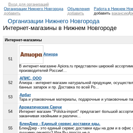
Вход для организаций
Организации Нижнего Новгорода
Объявления
Работа в Нижнем Но
добавить
добавить
добавить
вакансию
/
р
Организации Нижнего Новгорода
Интернет-магазины в Нижнем Новгороде
Интернет-магазины
Апиора
51
В интернет-магазине Apiora.ru представлен широкий ассортим
производителей России!...
АПИС, ООО
52
Апиора - интернет-магазин натуральной продукции, осуществ
банных запарок и пр. Доставка по всей Ро...
Арбат
53
Тара и упаковочные материалы, подарочные и упаковочные па
Ароматические Cвечи
54
Интернет магазин "Polska-import" предлагает большой ассор
заканчивая хвойными и различн...
БленДзер - Единый сервис доставки еды.
55
БленДзер - это единый сервис доставки еды на дом и в офис
лучшему рецепту? Или Вы просто не п...