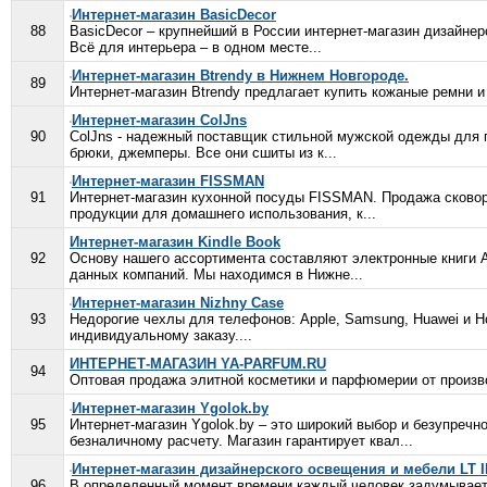
Интернет-магазин BasicDecor
88
BasicDecor – крупнейший в России интернет-магазин дизайнер
Всё для интерьера – в одном месте...
Интернет-магазин Btrendy в Нижнем Новгороде.
89
Интернет-магазин Btrendy предлагает купить кожаные ремни и
Интернет-магазин ColJns
90
ColJns - надежный поставщик стильной мужской одежды для п
брюки, джемперы. Все они сшиты из к...
Интернет-магазин FISSMAN
91
Интернет-магазин кухонной посуды FISSMAN. Продажа сковород
продукции для домашнего использования, к...
Интернет-магазин Kindle Book
92
Основу нашего ассортимента составляют электронные книги Am
данных компаний. Мы находимся в Нижне...
Интернет-магазин Nizhny Case
93
Недорогие чехлы для телефонов: Apple, Samsung, Huawei и Ho
индивидуальному заказу....
ИНТЕРНЕТ-МАГАЗИН YA-PARFUM.RU
94
Оптовая продажа элитной косметики и парфюмерии от произво
Интернет-магазин Ygolok.by
95
Интернет-магазин Ygolok.by – это широкий выбор и безупречн
безналичному расчету. Магазин гарантирует квал...
Интернет-магазин дизайнерского освещения и мебели LT 
96
В определенный момент времени каждый человек задумываетс