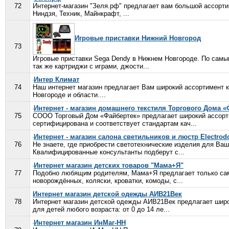
72
Интернет-магазин "Зеля.рф" предлагает вам большой ассорти
Ниндзя, Техник, Майнкрафт, ...
Игровые приставки Нижний Новгород
73
Игровые приставки Sega Dendy в Нижнем Новгороде. По самым
так же картриджи с играми, джости...
Интер Климат
74
Наш интернет магазин предлагает Вам широкий ассортимент 
Новгороде и области....
Интернет - магазин домашнего текстиля Торгового Дома 
75
СООО Торговый Дом «Файбертек» предлагает широкий ассорти
сертифицирована и соответствует стандартам кач...
Интернет - магазин салона светильников и люстр Electro
76
Не знаете, где приобрести светотехнические изделия для Ваш
Квалифицированные консультанты подберут с...
Интернет магазин детских товаров "Мама+Я"
77
Подобно любящим родителям, Мама+Я предлагает только самое
новорождённых, коляски, кроватки, комоды, с...
Интернет магазин детской одежды АИВ21Век
78
Интернет магазин детской одежды АИВ21Век предлагает шир
для детей любого возраста: от 0 до 14 ле...
Интернет магазин ИнМаг-НН