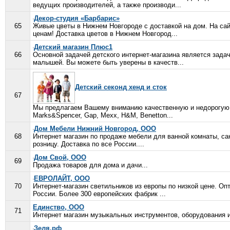
ведущих производителей, а также производи...
Декор-студия «Барбарис»
65
Живые цветы в Нижнем Новгороде с доставкой на дом. На сай
ценам! Доставка цветов в Нижнем Новгород...
Детский магазин Плюс1
66
Основной задачей детского интернет-магазина является зад
малышей. Вы можете быть уверены в качеств...
Детский секонд хенд и сток
67
Мы предлагаем Вашему вниманию качественную и недорогую д
Marks&Spencer, Gap, Мехх, H&M, Benetton...
Дом Мебели Нижний Новгород, ООО
68
Интернет магазин по продаже мебели для ванной комнаты, са
розницу. Доставка по все России....
Дом Свой, ООО
69
Продажа товаров для дома и дачи...
ЕВРОЛАЙТ, ООО
70
Интернет-магазин светильников из европы по низкой цене. Опт
России. Более 300 европейских фабрик ...
Единство, ООО
71
Интернет магазин музыкальных инструментов, оборудования и
Зеля.рф