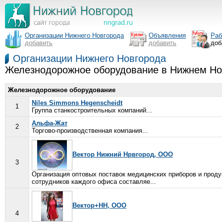
Организации Нижнего Новгорода
Объявления
Раб
добавить
добавить
доб
Организации Нижнего Новгорода
Железнодорожное оборудование в Нижнем Но
Железнодорожное оборудование
Niles Simmons Hegenscheidt
1
Группа станкостроительных компаний...
Альфа-Жат
2
Торгово-производственная компания...
Вектор Нижний Нрвгород, ООО
3
Организация оптовых поставок медицинских приборов и проду
сотрудников каждого офиса составляе...
Вектор+НН, ООО
4