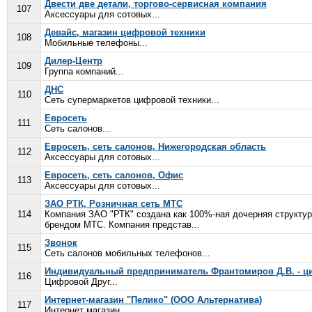
Двести две детали, торгово-сервисная компания
107
Аксессуары для сотовых...
Девайс, магазин цифровой техники
108
Мобильные телефоны...
Дилер-Центр
109
Группа компаний...
ДНС
110
Сеть супермаркетов цифровой техники...
Евросеть
111
Сеть салонов...
Евросеть, сеть салонов, Нижегородская область
112
Аксессуары для сотовых...
Евросеть, сеть салонов, Офис
113
Аксессуары для сотовых...
ЗАО РТК, Розничная сеть МТС
114
Компания ЗАО "РТК" создана как 100%-ная дочерняя структу
брендом МТС. Компания представ...
Звонок
115
Сеть салонов мобильных телефонов...
Индивидуальный предприниматель Франтомиров Д.В. - ц
116
Цифровой Друг...
Интернет-магазин "Пелико" (ООО Альтернатива)
117
Интернет магазин...