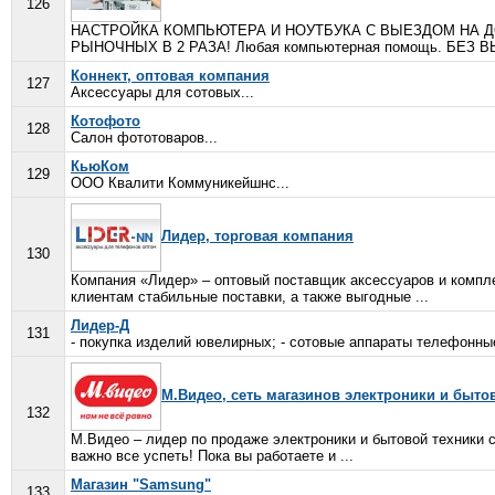
126
НАСТРОЙКА КОМПЬЮТЕРА И НОУТБУКА С ВЫЕЗДОМ НА ДОМ
РЫНОЧНЫХ В 2 РАЗА! Любая компьютерная помощь. БЕЗ 
Коннект, оптовая компания
127
Аксессуары для сотовых...
Котофото
128
Салон фототоваров...
КьюКом
129
ООО Квалити Коммуникейшнс...
Лидер, торговая компания
130
Компания «Лидер» – оптовый поставщик аксессуаров и комп
клиентам стабильные поставки, а также выгодные ...
Лидер-Д
131
- покупка изделий ювелирных; - сотовые аппараты телефонные 
М.Видео, сеть магазинов электроники и быто
132
М.Видео – лидер по продаже электроники и бытовой техники 
важно все успеть! Пока вы работаете и ...
Магазин "Samsung"
133