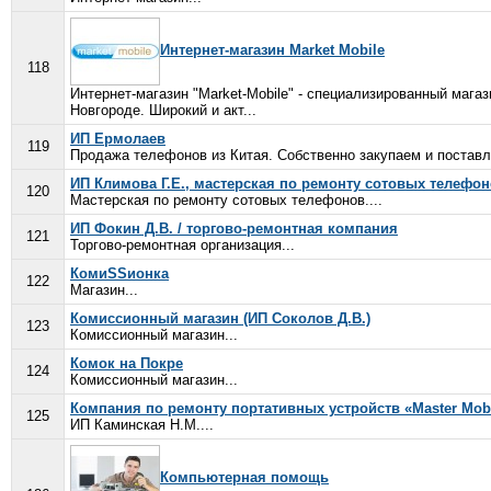
Интернет-магазин Market Mobile
118
Интернет-магазин "Market-Mobile" - специализированный маг
Новгороде. Широкий и акт...
ИП Ермолаев
119
Продажа телефонов из Китая. Собственно закупаем и поставл
ИП Климова Г.Е., мастерская по ремонту сотовых телефо
120
Мастерская по ремонту сотовых телефонов....
ИП Фокин Д.В. / торгово-ремонтная компания
121
Торгово-ремонтная организация...
КомиSSионка
122
Магазин...
Комиссионный магазин (ИП Соколов Д.В.)
123
Комиссионный магазин...
Комок на Покре
124
Комиссионный магазин...
Компания по ремонту портативных устройств «Master Mob
125
ИП Каминская Н.М....
Компьютерная помощь