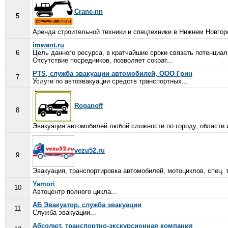
Crane-nn
5
Аренда строительной техники и спецтехники в Нижнем Новгоро
imwant.ru
6
Цель данного ресурса, в кратчайшие сроки связать потенциал
Отсутствие посредников, позволяет сократ...
PTS, служба эвакуации автомобилей, ООО Грин
7
Услуги по автоэвакуации средств транспортных...
Roganoff
8
Эвакуация автомобилей любой сложности по городу, области и
vezu52.ru
9
Эвакуация, транспортировка автомобилей, мотоциклов, спец. 
Yamori
10
Автоцентр полного цикла...
АБ Эвакуатор, служба эвакуации
11
Служба эвакуации...
Абсолют, транспортно-экскурсионная компания