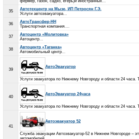
фермер, газон, садко, егерь)и иностранных...
Автотехцентр на Мызе, ИП Петросян Г.Э.
35
Услуги автоэвакуатора...
АвтоТрансфер-НН
36
Транспортная компания....
Автоцентр «Молитовка»
37
Автоцентр...
Автоцентр «Таганка»
38
Автомобильный центр...
АвтоЭвакуатор
39
Услуги эвакуатора по Нижнему Новгороду и области 24 часа. Тел
АвтоЭвакуатор 24часа
40
Услуги эвакуатора по Нижнему Новгороду и области 24 часа. Тел
Автоэвакуатор 52
41
Служба эвакуации Автоэвакуатор-52 в Нижнем Новгороде – эт
автомобилей....