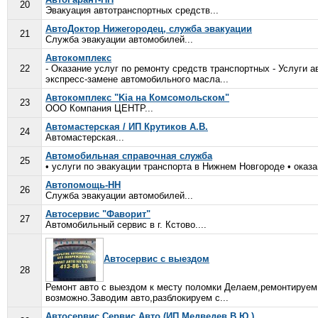
20
Эвакуация автотранспортных средств...
АвтоДоктор Нижегородец, служба эвакуации
21
Служба эвакуации автомобилей...
Автокомплекс
22
- Оказание услуг по ремонту средств транспортных - Услуги а
экспресс-замене автомобильного масла...
Автокомплекс "Kia на Комсомольском"
23
ООО Компания ЦЕНТР...
Автомастерская / ИП Крутиков А.В.
24
Автомастерская...
Автомобильная справочная служба
25
• услуги по эвакуации транспорта в Нижнем Новгороде • оказ
Автопомощь-НН
26
Служба эвакуации автомобилей...
Автосервис "Фаворит"
27
Автомобильный сервис в г. Кстово....
Автосервис с выездом
28
Ремонт авто с выездом к месту поломки Делаем,ремонтируем 
возможно.Заводим авто,разблокируем с...
Автосервис Сервис Авто (ИП Медведев В.Ю.)