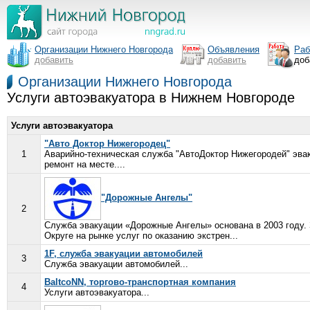
Организации Нижнего Новгорода
Объявления
Раб
добавить
добавить
доб
Организации Нижнего Новгорода
Услуги автоэвакуатора в Нижнем Новгороде
Услуги автоэвакуатора
"Авто Доктор Нижегородец"
1
Аварийно-техническая служба "АвтоДоктор Нижегородей" эвак
ремонт на месте....
"Дорожные Ангелы"
2
Служба эвакуации «Дорожные Ангелы» основана в 2003 году.
Округе на рынке услуг по оказанию экстрен...
1F, служба эвакуации автомобилей
3
Служба эвакуации автомобилей...
BaltcoNN, торгово-транспортная компания
4
Услуги автоэвакуатора...