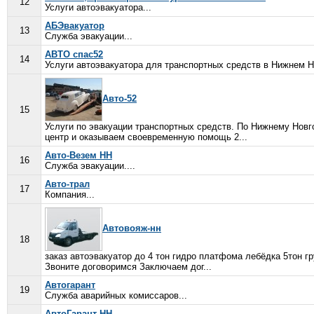
12
Услуги автоэвакуатора...
АБЭвакуатор
13
Служба эвакуации...
АВТО спас52
14
Услуги автоэвакуатора для транспортных средств в Нижнем Н
Авто-52
15
Услуги по эвакуации транспортных средств. По Нижнему Новг
центр и оказываем своевременную помощь 2...
Авто-Везем НН
16
Служба эвакуации....
Авто-трал
17
Компания...
Автовояж-нн
18
заказ автоэвакуатор до 4 тон гидро платфома лебёдка 5тон г
Звоните договоримся Заключаем дог...
Автогарант
19
Служба аварийных комиссаров...
АвтоГарант-НН