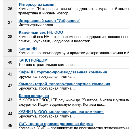
Интерьер из камня
36
Компания "Интерьер из камня" предлагает натуральный камен
травертина в нижнем новгор...
Интерьерный салон "Избранное"
37
Интерьерный салон...
Каменный век НН, ООО
38
Каменный век НН - это современное предприятие, оснащенно
плитки, брусчатки, бордюров и водосток...
Камни-НН
39
Компания по производству и продаже декоративного камня и б
КАПСТРОЙДОМ
40
Торгово-строительная компания...
Кифа-НН, торгово-производственная компания
41
Брусчатка, тротуарная плитка...
Комплектстрой, торгово-транспортная компания
42
Брусчатка, тротуарная плитка...
Копка колодцев
43
** КОПКА КОЛОДЦЕВ глубиной до 25метров. Чистка и углуб
аккуратно. Ищем водоносную жилу. Копаем ша...
КУЗНИЦА, ООО, многопрофильная компания
44
Брусчатка, тротуарная плитка...
ЛиТ, торгово-производственная фирма
45
Компания "ЛиТ" – предприятие по производству железобетонн