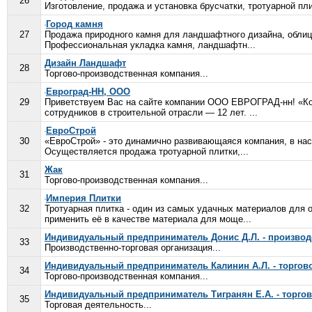
26
Изготовление, продажа и установка брусчатки, тротуарной пли
Город камня
27
Продажа природного камня для ландшафтного дизайна, облицо
Профессиональная укладка камня, ландшафтн...
Дизайн Ландшафт
28
Торгово-производственная компания...
Евроград-НН, ООО
29
Приветствуем Вас на сайте компании ООО ЕВРОГРАД-нн! «Ко
сотрудников в строительной отрасли — 12 лет. ...
ЕвроСтрой
30
«ЕвроСтрой» - это динамично развивающаяся компания, в на
Осуществляется продажа тротуарной плитки,...
Жак
31
Торгово-производственная компания...
Империя Плитки
32
Тротуарная плитка - один из самых удачных материалов для 
применить её в качестве материала для моще...
Индивидуальный предприниматель Донис Д.Л. - производ
33
Производственно-торговая организация...
Индивидуальный предприниматель Калинин А.Л. - торгов
34
Торгово-производственная компания...
Индивидуальный предприниматель Тигранян Е.А. - торго
35
Торговая деятельность...