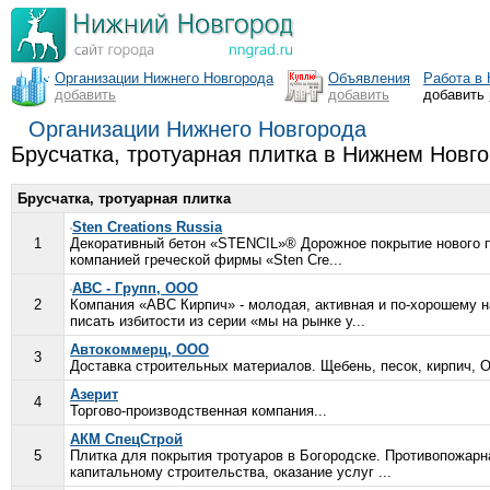
Организации Нижнего Новгорода
Объявления
Работа в
добавить
добавить
добавить
Организации Нижнего Новгорода
Брусчатка, тротуарная плитка в Нижнем Новг
Брусчатка, тротуарная плитка
Sten Creations Russia
1
Декоративный бетон «STENCIL»® Дорожное покрытие нового п
компанией греческой фирмы «Sten Cre...
АВС - Групп, ООО
2
Компания «АВС Кирпич» - молодая, активная и по-хорошему н
писать избитости из серии «мы на рынке у...
Автокоммерц, ООО
3
Доставка строительных материалов. Щебень, песок, кирпич, ОП
Азерит
4
Торгово-производственная компания...
АКМ СпецСтрой
5
Плитка для покрытия тротуаров в Богородске. Противопожарна
капитальному строительства, оказание услуг ...