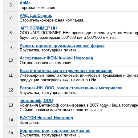
АлМа
6
Торговая компания...
АМД ДорСервис
7
Строительно-сервисная компания...
АРТ ПОЛИМЕР НН
8
ООО «АРТ ПОЛИМЕР НН» производит и реализует на Нижегор
брусчатку размерами 330*330 мм и 500*500 мм то...
Аспект, торгово-производственная фирма
9
Брусчатка, тротуарная плитка...
Ассортимент ЖБИ-Нижний Новгород
10
Оптово-розничная компания....
База строительных и отделочных материалов
11
Интерьерные панели стеновые, виниловые, бумажные и флизе
продукции лакокрасочных, цемент в г.Ни...
Бетонек-НН, ООО, завод строительных материалов
12
Брусчатка, тротуарная плитка...
Бетонофф, ООО
13
Компания Бетонофф организована в 2007 году. Наша тротуарн
Сейчас нашими клиентами являются как кр...
БИКТОН Нижний Новгород
14
Компания...
Борпромстрой, торговая компания
15
Брусчатка, тротуарная плитка...