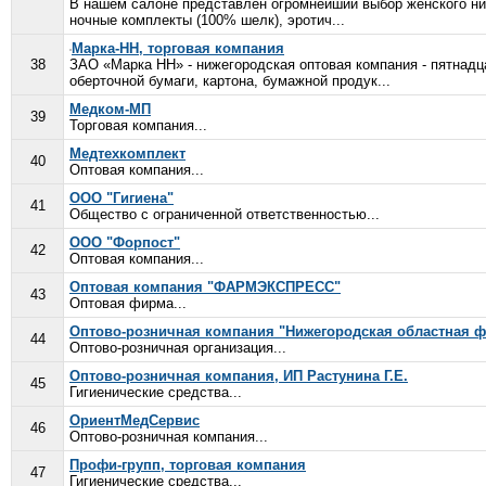
В нашем салоне представлен огромнейший выбор женского нижн
ночные комплекты (100% шелк), эротич...
Марка-НН, торговая компания
38
ЗАО «Марка НН» - нижегородская оптовая компания - пятнадца
оберточной бумаги, картона, бумажной продук...
Медком-МП
39
Торговая компания...
Медтехкомплект
40
Оптовая компания...
ООО "Гигиена"
41
Общество с ограниченной ответственностью...
ООО "Форпост"
42
Оптовая компания...
Оптовая компания "ФАРМЭКСПРЕСС"
43
Оптовая фирма...
Оптово-розничная компания "Нижегородская областная 
44
Оптово-розничная организация...
Оптово-розничная компания, ИП Растунина Г.Е.
45
Гигиенические средства...
ОриентМедСервис
46
Оптово-розничная компания...
Профи-групп, торговая компания
47
Гигиенические средства...