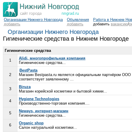
Организации Нижнего Новгорода
Объявления
Работа в Нижнем Но
добавить
добавить
добавить
вакансию
/
р
Организации Нижнего Новгорода
Гигиенические средства в Нижнем Новгороде
Гигиенические средства
Alidi, многопрофильная компания
1
Гигиенические средства...
BestPasta
2
Магазин Bestpasta.ru является официальным партнёром ООО "
соответствует заявленному ...
Biruza
3
Магазин корейской косметики и бытовой химии...
Hygiene Technologies
4
Производственно-торговая компания....
Neways, интернет-магазин
5
Гигиенические средства...
Organic shop
6
Салон натуральной косметики...