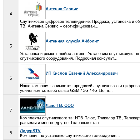
Антенна Сервис
4
Спутниковое цифровое телевидение. Продажа, установка и об
ТВ. Антенна Сервис – сертифицирован...
Антенная служба Айболит
5
Установка и ремонт любых антенн. Установим спутниковую ан
спутникового оборудования. Подробная консульт...
ИП Кислов Евгений Александрович
6
Наша компания занимается продажей спутникового и цифровог
усилением сотовой связи GSM / 3G / 4G Lte, п...
Ланс-ТВ, ООО
7
Комплекты спутникового тв: НТВ Плюс, Триколор ТВ, Телекарт
разъемы и многое другое. Головные стан...
ЛидерSTV
8
Компания по установке спутникового телевидения...