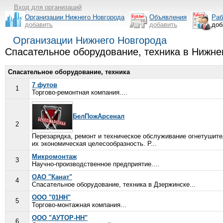
Вход для организаций
Организации Нижнего Новгорода
Объявления
Раб
добавить
добавить
доб
Организации Нижнего Новгорода
Спасательное оборудование, техника в Нижн
Спасательное оборудование, техника
7 футов
1
Торгово-ремонтная компания....
БелПожАрсенал
2
Перезарядка, ремонт и техническое обслуживание огнетушит
их экономическая целесообразность. Р...
Микромонтаж
3
Научно-производственное предприятие....
ОАО "Канат"
4
Спасательное оборудование, техника в Дзержинске...
ООО "01НН"
5
Торгово-монтажная компания...
ООО "АУТОР-НН"
6