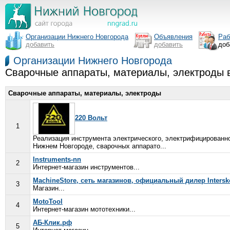
Организации Нижнего Новгорода
Объявления
Раб
добавить
добавить
доб
Организации Нижнего Новгорода
Сварочные аппараты, материалы, электроды 
Сварочные аппараты, материалы, электроды
220 Вольт
1
Реализация инструмента электрического, электрифицированно
Нижнем Новгороде, сварочных аппарато...
Instruments-nn
2
Интернет-магазин инструментов...
MachineStore, сеть магазинов, официальный дилер Interskol
3
Магазин...
MotoTool
4
Интернет-магазин мототехники...
АБ-Клик.рф
5