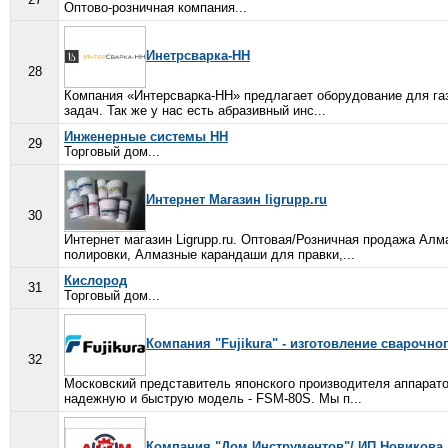
Оптово-розничная компания...
Инетрсварка-НН
28
Компания «Интерсварка-НН» предлагает оборудование для газ
задач. Так же у нас есть абразивный инс...
Инженерные системы НН
29
Торговый дом...
Интернет Магазин ligrupp.ru
30
Интернет магазин Ligrupp.ru. Оптовая/Розничная продажа Ал
полировки, Алмазные карандаши для правки,...
Кислород
31
Торговый дом...
Компания "Fujikura" - изготовление сварочн
32
Московский представитель японского производителя аппаратов
надежную и быструю модель - FSM-80S. Мы п...
Компания "Дом Инструментов"/ ИП Новикова 