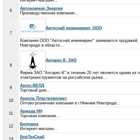
Интернет-магазин...
Автономная Энергия
6
Производственная компания...
Автоснаб инжиниринг, ООО
7
Компания ООО "Автоснаб инжиниринг" занимается продажей,
Новгороде и области....
Антарес-К, ЗАО
8
Фирма ЗАО "Антарес-К" в течение 20 лет является одним из
электроинструментов на российском рынке....
Аргос-ВЕЛД
9
Торговый дом...
Ариэль Пласткомплект
10
Оптово-розничная компания в г.Нижнем Новгороде...
Армада НН
11
Торговая компания...
Болгарка
12
Интернет-магазин...
БорТехСнаб
13