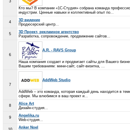
3
Кто мы? В компании «1С-Студия» собрана команда профессио
индустрии. Ценные навыки и коллективный опыт по...
3D видение
4
Продюсерский центр...
3D Проект, рекламное агентство
5
Разработка, сопровождение, продвижение сайтов...
A.R. - RAVS Group
6
Наша компания создает и продвигает сайты для Вашего биз
Вашим требованиям: мини-сайт, сайт-визитка, ...
AddWeb Studio
7
AddWeb – это команда, которая каждый день находится в теме 
сфере. Мы влюбимся в ваш проект и...
Alice Art
8
Дизайн-студия...
Angelika.ru
9
Web-студия...
Anker Noel
10