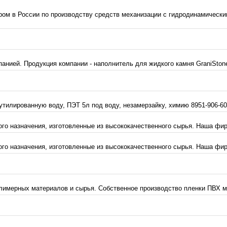
в России по производству средств механизации с гидродинамически
панией. Продукция компании - наполнитель для жидкого камня GraniStone
тилированную воду, ПЭТ 5л под воду, незамерзайку, химию 8951-906-60-
о назначения, изготовленные из высококачественного сырья. Наша фирм
о назначения, изготовленные из высококачественного сырья. Наша фирм
мерных материалов и сырья. Собственное производство пленки ПВХ мар