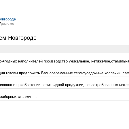
овгороде
/
резюме
ем Новгороде
о-ягодных наполнителей производство уникальное, нетяжелое,стабильна
дня готовы предложить Вам современные термоусадочные колпачки, само
вана в приобретении неликвидной продукции, невостребованных материа
заборных скважин....