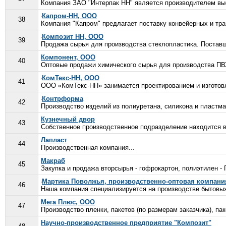
Компания ЗАО "Интерпак НН" является производителем выс
Капром-НН, ООО
38
Компания "Капром" предлагает поставку конвейерных и тран
Композит НН, ООО
39
Продажа сырья для производства стеклопластика. Поставщ
Компонент, ООО
40
Оптовые продажи химического сырья для производства ПВХ
КомТекс-НН, ООО
41
ООО «КомТекс-НН» занимается проектированием и изготовле
Контрформа
42
Производство изделий из полиуретана, силикона и пластма
Кузнечный двор
43
Собственное производственное подразделение находится в 
Лапласт
44
Производственная компания...
Макраб
45
Закупка и продажа вторсырья - гофрокартон, полиэтилен - 
Мартика Поволжья, производственно-оптовая компани
46
Наша компания специализируется на производстве бытовых 
Мега Плюс, ООО
47
Производство пленки, пакетов (по размерам заказчика), п
Научно-производственное предприятие "Композит"