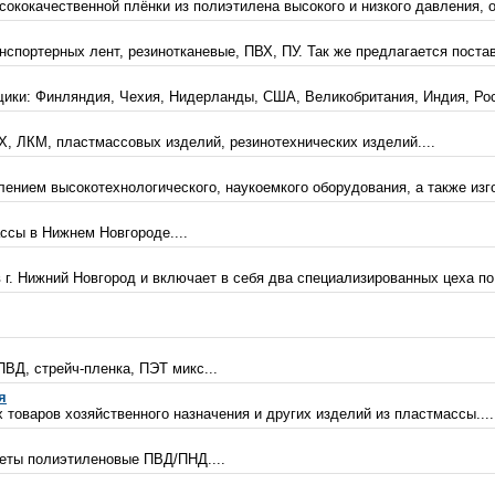
ококачественной плёнки из полиэтилена высокого и низкого давления, 
спортерных лент, резинотканевые, ПВХ, ПУ. Так же предлагается постав
ики: Финляндия, Чехия, Нидерланды, США, Великобритания, Индия, Росс
, ЛКМ, пластмассовых изделий, резинотехнических изделий....
нием высокотехнологического, наукоемкого оборудования, а также изго
ссы в Нижнем Новгороде....
г. Нижний Новгород и включает в себя два специализированных цеха по
ПВД, стрейч-пленка, ПЭТ микс...
я
товаров хозяйственного назначения и других изделий из пластмассы....
акеты полиэтиленовые ПВД/ПНД....