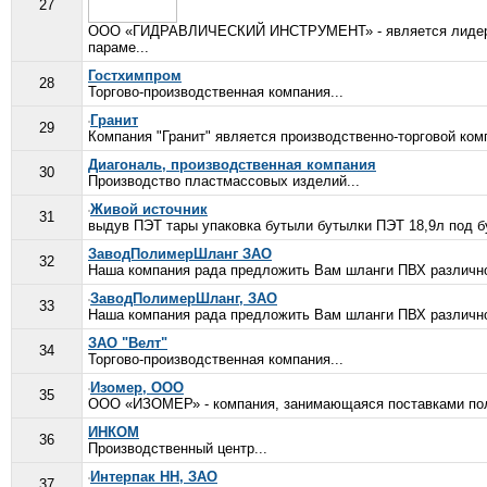
27
ООО «ГИДРАВЛИЧЕСКИЙ ИНСТРУМЕНТ» - является лидером 
параме...
Гостхимпром
28
Торгово-производственная компания...
Гранит
29
Компания "Гранит" является производственно-торговой ком
Диагональ, производственная компания
30
Производство пластмассовых изделий...
Живой источник
31
выдув ПЭТ тары упаковка бутыли бутылки ПЭТ 18,9л под бу
ЗаводПолимерШланг ЗАО
32
Наша компания рада предложить Вам шланги ПВХ различног
ЗаводПолимерШланг, ЗАО
33
Наша компания рада предложить Вам шланги ПВХ различног
ЗАО "Велт"
34
Торгово-производственная компания...
Изомер, ООО
35
ООО «ИЗОМЕР» - компания, занимающаяся поставками поли
ИНКОМ
36
Производственный центр...
Интерпак НН, ЗАО
37