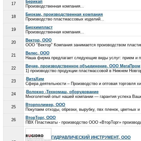
Берикап
17
Производственная компания...
Биокам, производственная компания
18
Производство пластмассовых изделий...
Биохимпласт
19
Производственная компания...
Вектор, ООО
20
ООО "Вектор" Компания занимается производством пластик
Велес, ООО
21
Наша фирма предлагает следующие виды услуг: прием и пок
Вечие, производственное объединение, ООО МегаПром
22
1) производство продукции пластмассовой в Нижнем Новгор
ВитаХим
23
Сфера деятельности – Производство и оптовая торговля хи
Волокно -Техномаш, оборудование
24
Многолетний опыт нашей компании — гарантия успеха Ваше
Вторполимер, ООО
25
Покупаем отходы, обрезки, вырубку, пвх пленок, цветных и
ВторТорг, ООО
26
ПВХ Пластикаты - производство ООО «ВторТорг» производи
ГИДРАВЛИЧЕСКИЙ ИНСТРУМЕНТ, ООО