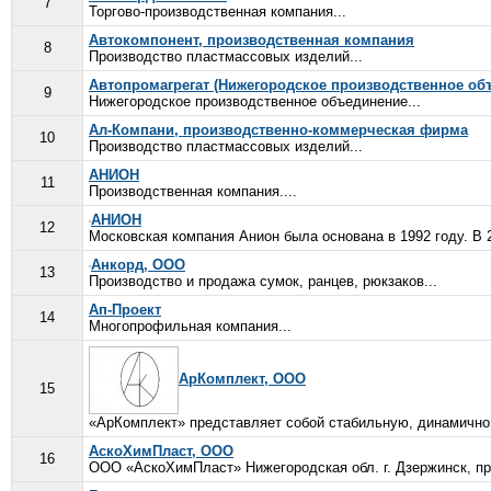
7
Торгово-производственная компания...
Автокомпонент, производственная компания
8
Производство пластмассовых изделий...
Автопромагрегат (Нижегородское производственное об
9
Нижегородское производственное объединение...
Ал-Компани, производственно-коммерческая фирма
10
Производство пластмассовых изделий...
АНИОН
11
Производственная компания....
АНИОН
12
Московская компания Анион была основана в 1992 году. В 
Анкорд, ООО
13
Производство и продажа сумок, ранцев, рюкзаков...
Ап-Проект
14
Многопрофильная компания...
АрКомплект, ООО
15
«АрКомплект» представляет собой стабильную, динамично 
АскоХимПласт, ООО
16
ООО «АскоХимПласт» Нижегородская обл. г. Дзержинск, пр