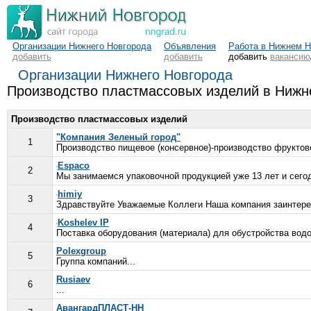
Организации Нижнего Новгорода
Объявления
Работа в Нижнем Н
добавить
добавить
добавить
вакансию
Организации Нижнего Новгорода
Производство пластмассовых изделий в Нижн
Производство пластмассовых изделий
"Компания Зеленый город"
1
Производство пищевое (консервное)-производство фруктов
Espaco
2
Мы занимаемся упаковочной продукцией уже 13 лет и сего
himiy
3
Здравствуйте Уважаемые Коллеги Наша компания заинтересо
Koshelev IP
4
Поставка оборудования (материала) для обустройства водо
Polexgroup
5
Группа компаний...
Rusiaev
6
...
АвангардПЛАСТ-НН