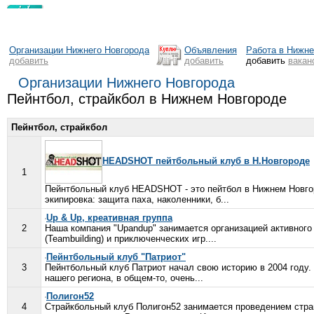
Организации Нижнего Новгорода
Объявления
Работа в Нижн
добавить
добавить
добавить
вакан
Организации Нижнего Новгорода
Пейнтбол, страйкбол в Нижнем Новгороде
Пейнтбол, страйкбол
HEADSHOT пейтбольный клуб в Н.Новгороде
1
Пейнтбольный клуб HEADSHOT - это пейтбол в Нижнем Новгор
экипировка: защита паха, наколенники, б...
Up & Up, креативная группа
2
Наша компания "Upandup" занимается организацией активног
(Teambuilding) и приключенческих игр....
Пейнтбольный клуб "Патриот"
3
Пейнтбольный клуб Патриот начал свою историю в 2004 году. 
нашего региона, в общем-то, очень...
Полигон52
4
Страйкбольный клуб Полигон52 занимается проведением страй